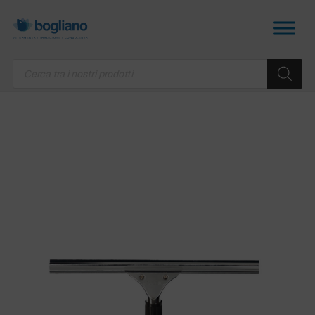
Products
search