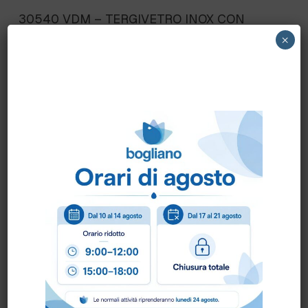
30540 VDM – TERGIVETRO INOX CON
IMPUGNATURA 40 CM.
×
Scheda Tecnica
Come ordinare?
Puoi ordinare chiamando al
0172 478161
oppure
scrivendo una mail a
info@bogliano.it
.
Per ogni informazione siamo a disposizione.