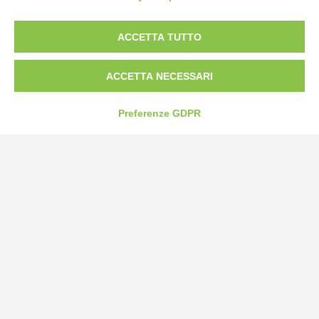
Borgo San Martino 44, 12060 Pocapaglia CN
ACCETTA TUTTO
Tel:
0172-478161
Fax: 0172-487399
ACCETTA NECESSARI
info@bogliano.it
Preferenze GDPR
Privacy Policy
Cookie Policy
Modifica preferenze cookie
P.IVA 00959440041
credits