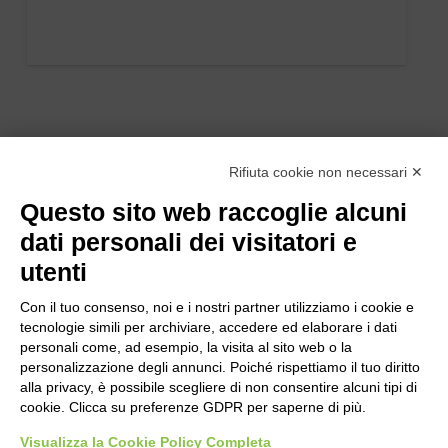
Rifiuta cookie non necessari ✕
Questo sito web raccoglie alcuni
dati personali dei visitatori e
utenti
Con il tuo consenso, noi e i nostri partner utilizziamo i cookie e
tecnologie simili per archiviare, accedere ed elaborare i dati
personali come, ad esempio, la visita al sito web o la
personalizzazione degli annunci. Poiché rispettiamo il tuo diritto
alla privacy, è possibile scegliere di non consentire alcuni tipi di
cookie. Clicca su preferenze GDPR per saperne di più.
Bogliano Srl
Strada Statale 231 Alba-Bra
Visualizza la Cookie Policy Completa