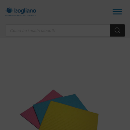
Products
search