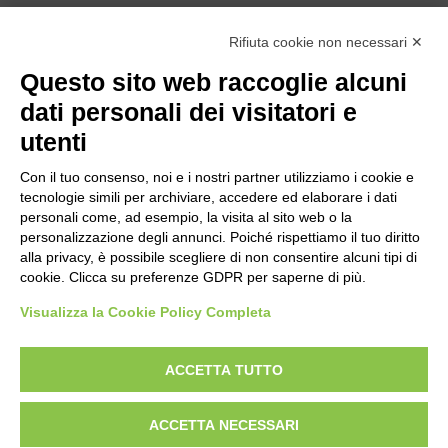
Rifiuta cookie non necessari ✕
Questo sito web raccoglie alcuni
dati personali dei visitatori e
utenti
Con il tuo consenso, noi e i nostri partner utilizziamo i cookie e
tecnologie simili per archiviare, accedere ed elaborare i dati
personali come, ad esempio, la visita al sito web o la
personalizzazione degli annunci. Poiché rispettiamo il tuo diritto
alla privacy, è possibile scegliere di non consentire alcuni tipi di
cookie. Clicca su preferenze GDPR per saperne di più.
Visualizza la Cookie Policy Completa
Bogliano Srl
Strada Statale 231 Alba-Bra
ACCETTA TUTTO
Borgo San Martino 44, 12060 Pocapaglia CN
ACCETTA NECESSARI
Tel:
0172-478161