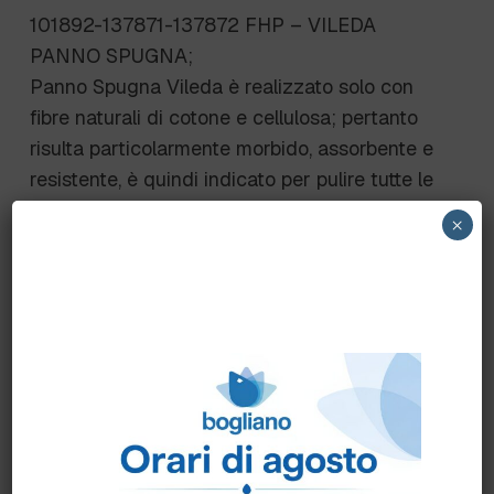
101892-137871-137872 FHP – VILEDA
PANNO SPUGNA;
Panno Spugna Vileda è realizzato solo con
fibre naturali di cotone e cellulosa; pertanto
risulta particolarmente morbido, assorbente e
resistente, è quindi indicato per pulire tutte le
superfici lavabili. Perfetto sia in cucina che in
×
bagno. Ancora più efficace rispetto ad un
tradizionale panno spugna, perchè 2 volte più
spesso. – Massima Assorbenza. – Eccezionale
resistenza. Il panno è caratterizzato da strisce
ondulate, per intrappolare ancora più
facilmente al suo interno le piccole particelle
di sporco.
Scheda Tecnica