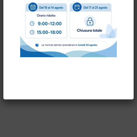
Come ordinare?
Puoi ordinare chiamando al
0172 478161
oppure
scrivendo una mail a
info@bogliano.it
.
Per ogni informazione siamo a disposizione.