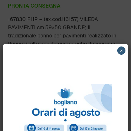
PRONTA CONSEGNA
167830 FHP – (ex.cod.113157) VILEDA
PAVIMENTI cm.59×50 GRANDE; Il
tradizionale panno per pavimenti realizzato in
fleece di alta qualità per garantire la massima
×
assorbenza e la massima raccolta di sporco. A
prova di strappo, a lunga durata, senza
lasciare aloni e striature.
Il panno per pavimenti combina cotone,
viscosa e poliestere ed è perfetto per la pulizia
a umido o bagnata di tutti i tipi di pavimento.
Scheda Tecnica