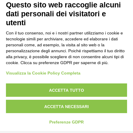
Questo sito web raccoglie alcuni
dati personali dei visitatori e
utenti
Con il tuo consenso, noi e i nostri partner utilizziamo i cookie e
tecnologie simili per archiviare, accedere ed elaborare i dati
personali come, ad esempio, la visita al sito web o la
personalizzazione degli annunci. Poiché rispettiamo il tuo diritto
alla privacy, è possibile scegliere di non consentire alcuni tipi di
cookie. Clicca su preferenze GDPR per saperne di più.
Visualizza la Cookie Policy Completa
Bogliano Srl
Strada Statale 231 Alba-Bra
ACCETTA TUTTO
Borgo San Martino 44, 12060 Pocapaglia CN
Tel:
0172-478161
ACCETTA NECESSARI
Fax: 0172-487399
Preferenze GDPR
info@bogliano.it