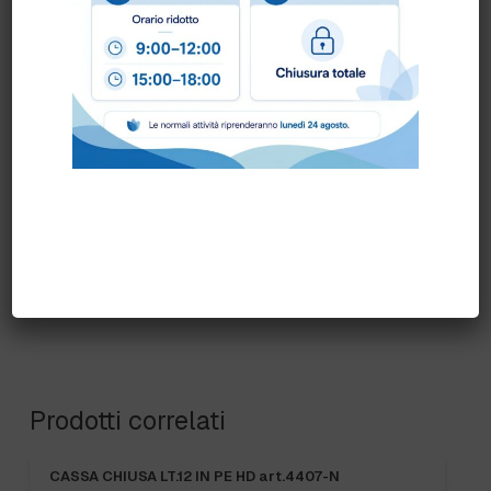
Come ordinare?
Puoi ordinare chiamando al
0172 478161
oppure
scrivendo una mail a
info@bogliano.it
.
Per ogni informazione siamo a disposizione.
Prodotti correlati
CASSA CHIUSA LT.12 IN PE HD art.4407-N