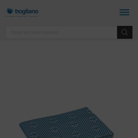
Products
search