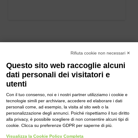
Rifiuta cookie non necessari ✕
Questo sito web raccoglie alcuni
dati personali dei visitatori e
utenti
Con il tuo consenso, noi e i nostri partner utilizziamo i cookie e
tecnologie simili per archiviare, accedere ed elaborare i dati
personali come, ad esempio, la visita al sito web o la
personalizzazione degli annunci. Poiché rispettiamo il tuo diritto
alla privacy, è possibile scegliere di non consentire alcuni tipi di
cookie. Clicca su preferenze GDPR per saperne di più.
Bogliano Srl
Strada Statale 231 Alba-Bra
Visualizza la Cookie Policy Completa