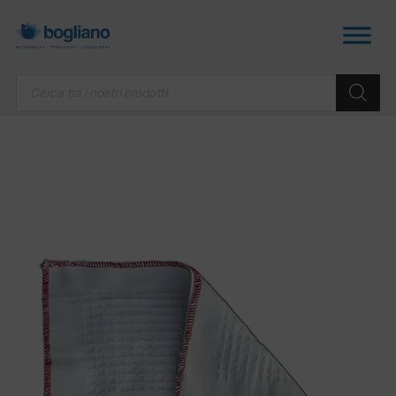
Products
search