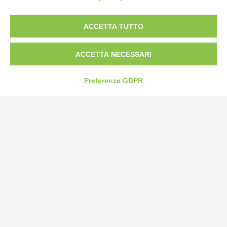
Borgo San Martino 44, 12060 Pocapaglia CN
ACCETTA TUTTO
Tel:
0172-478161
Fax: 0172-487399
ACCETTA NECESSARI
info@bogliano.it
Preferenze GDPR
Privacy Policy
Cookie Policy
Modifica preferenze cookie
P.IVA 00959440041
credits