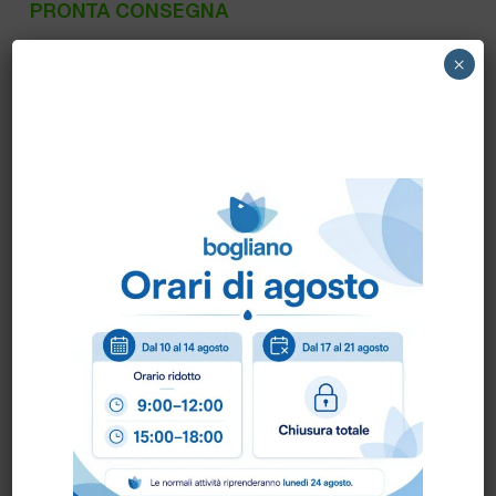
PRONTA CONSEGNA
83616.9080 TAXON
×
Scheda Tecnica
Come ordinare?
Puoi ordinare chiamando al
0172 478161
oppure
scrivendo una mail a
info@bogliano.it
.
Per ogni informazione siamo a disposizione.