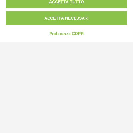
ACCETTA TUTTO
Tel:
0172-478161
Fax: 0172-487399
ACCETTA NECESSARI
info@bogliano.it
Preferenze GDPR
Privacy Policy
Cookie Policy
Modifica preferenze cookie
P.IVA 00959440041
credits