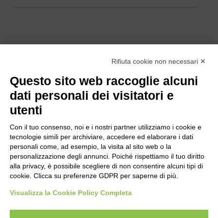
Rifiuta cookie non necessari ✕
Questo sito web raccoglie alcuni
dati personali dei visitatori e
utenti
Con il tuo consenso, noi e i nostri partner utilizziamo i cookie e
tecnologie simili per archiviare, accedere ed elaborare i dati
personali come, ad esempio, la visita al sito web o la
personalizzazione degli annunci. Poiché rispettiamo il tuo diritto
alla privacy, è possibile scegliere di non consentire alcuni tipi di
cookie. Clicca su preferenze GDPR per saperne di più.
Bogliano Srl
Strada Statale 231 Alba-Bra
Visualizza la Cookie Policy Completa
Borgo San Martino 44, 12060 Pocapaglia CN