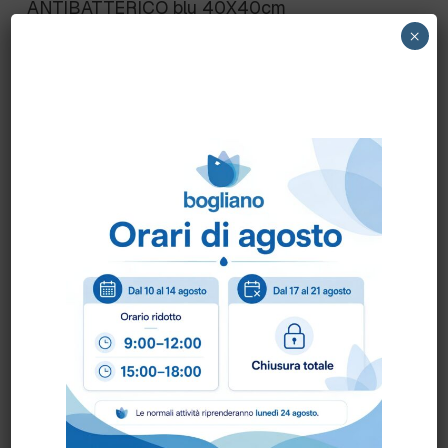
ANTIBATTERICO blu 40X40cm
×
Scheda Tecnica
Come ordinare?
Puoi ordinare chiamando al
0172 478161
oppure
scrivendo una mail a
info@bogliano.it
.
Per ogni informazione siamo a disposizione.