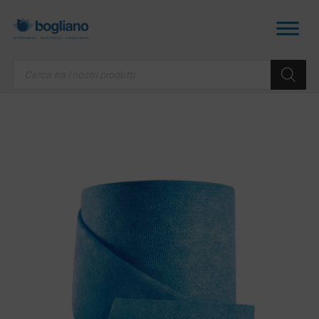
Products
search