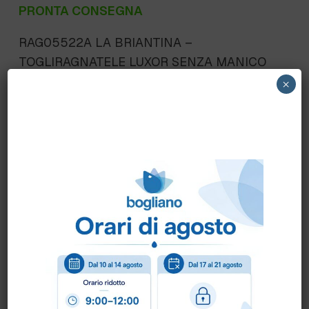
PRONTA CONSEGNA
RAG05522A LA BRIANTINA –
TOGLIRAGNATELE LUXOR SENZA MANICO
n.1 pz.: DA ABBIANRE AL B0200144-
×
MANICO METALLO TELESCOPICO CM.150
(75×2) (SOSTITUISCE TOGLIRAGNATELE
COMPLETO n.1 pz.)
Scheda Tecnica
Come ordinare?
Puoi ordinare chiamando al
0172 478161
oppure
scrivendo una mail a
info@bogliano.it
.
Per ogni informazione siamo a disposizione.