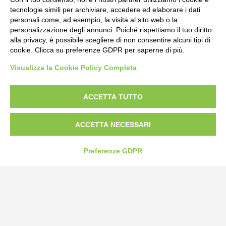
tecnologie simili per archiviare, accedere ed elaborare i dati
personali come, ad esempio, la visita al sito web o la
personalizzazione degli annunci. Poiché rispettiamo il tuo diritto
alla privacy, è possibile scegliere di non consentire alcuni tipi di
cookie. Clicca su preferenze GDPR per saperne di più.
Bogliano Srl
Visualizza la Cookie Policy Completa
Strada Statale 231 Alba-Bra
Borgo San Martino 44, 12060 Pocapaglia CN
ACCETTA TUTTO
Tel:
0172-478161
ACCETTA NECESSARI
Fax: 0172-487399
info@bogliano.it
Preferenze GDPR
Privacy Policy
Cookie Policy
Modifica preferenze cookie
P.IVA 00959440041