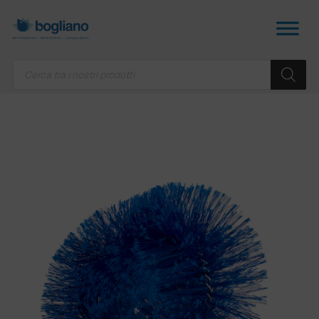
Products
search