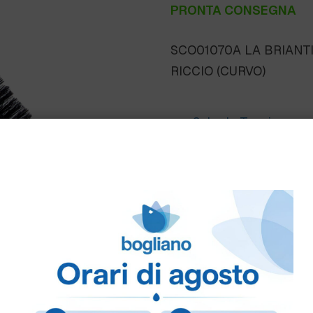
PRONTA CONSEGNA
SCO01070A LA BRIANT
RICCIO (CURVO)
Scheda Tecnica
Come ordinare
Puoi ordinare chiamando 
info@bogliano.it
.
Per ogni informazione sia