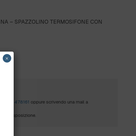
INA – SPAZZOLINO TERMOSIFONE CON
×
?
al
0172 478161
oppure scrivendo una mail a
mo a disposizione.