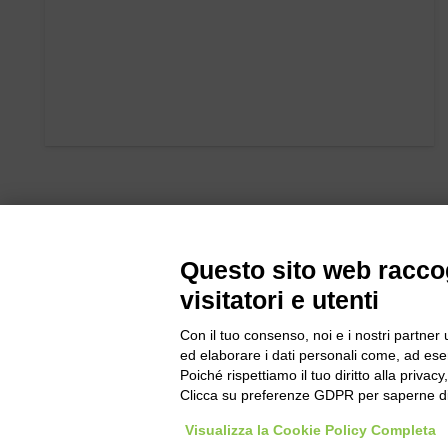
Questo sito web raccog
visitatori e utenti
Con il tuo consenso, noi e i nostri partner 
Bogliano Sr
ed elaborare i dati personali come, ad esem
Strada Stat
Poiché rispettiamo il tuo diritto alla privacy
Borgo San 
Clicca su preferenze GDPR per saperne di
Pocapaglia
Visualizza la Cookie Policy Completa