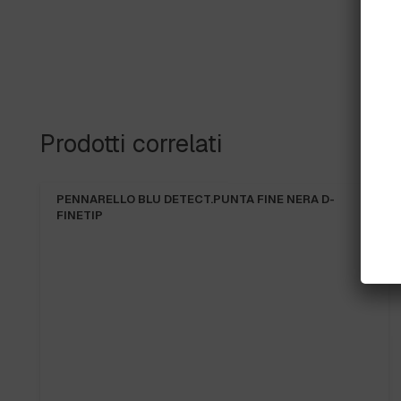
Prodotti correlati
PENNARELLO BLU DETECT.PUNTA FINE NERA D-
FINETIP