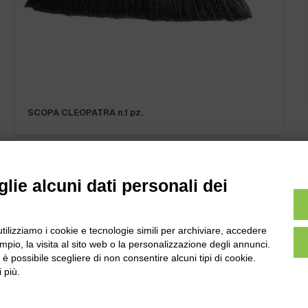
SCOPA CLEOPATRA n.1 pz.
lie alcuni dati personali dei
utilizziamo i cookie e tecnologie simili per archiviare, accedere
l
Tel:
0172-478161
pio, la visita al sito web o la personalizzazione degli annunci.
ale 231 Alba-Bra
, è possibile scegliere di non consentire alcuni tipi di cookie.
Fax: 0172-487399
Martino 44, 12060
 più.
 CN
info@bogliano.it