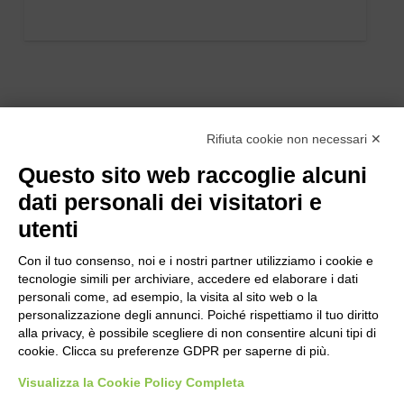
Rifiuta cookie non necessari ✕
Questo sito web raccoglie alcuni
dati personali dei visitatori e
utenti
Con il tuo consenso, noi e i nostri partner utilizziamo i cookie e
tecnologie simili per archiviare, accedere ed elaborare i dati
personali come, ad esempio, la visita al sito web o la
personalizzazione degli annunci. Poiché rispettiamo il tuo diritto
alla privacy, è possibile scegliere di non consentire alcuni tipi di
cookie. Clicca su preferenze GDPR per saperne di più.
Bogliano Srl
Strada Statale 231 Alba-Bra
Visualizza la Cookie Policy Completa
Borgo San Martino 44, 12060 Pocapaglia CN