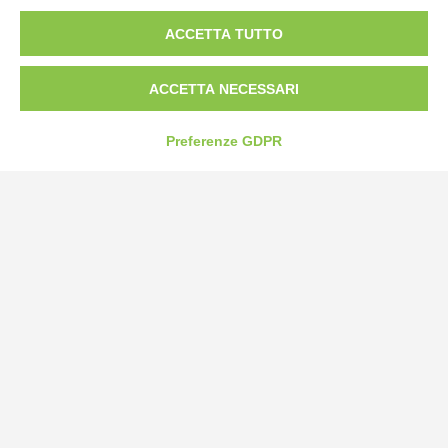
ACCETTA TUTTO
Tel:
0172-478161
Fax: 0172-487399
ACCETTA NECESSARI
info@bogliano.it
Preferenze GDPR
Privacy Policy
Cookie Policy
Modifica preferenze cookie
P.IVA 00959440041
credits