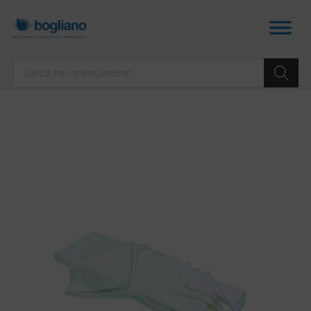
Products
search