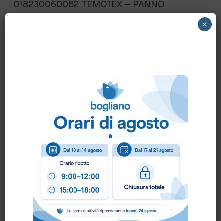
018230060082 TEMOTEX – PANNO
IMPREGNATO 60X30 cm. cf.100 pezzi
×
Scheda Tecnica
Come ordinare?
Puoi ordinare chiamando al
0172 478161
oppure
scrivendo una mail a
info@bogliano.it
.
Per ogni informazione siamo a disposizione.