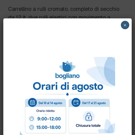
Carrellino a rulli cromato, completo di secchio
da 12 lt, due rulli elastici con movimento a
×
pedale. Adatto per strizzatura di frange e
mops
Scheda Tecnica
Come ordinare?
Puoi ordinare chiamando al
0172 478161
oppure
scrivendo una mail a
info@bogliano.it
.
Per ogni informazione siamo a disposizione.