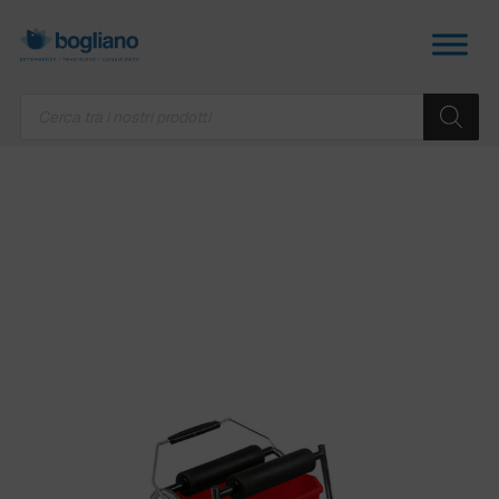
Products
search