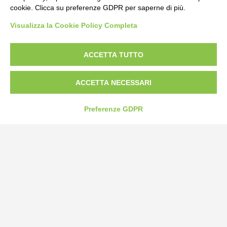
cookie. Clicca su preferenze GDPR per saperne di più.
Bogliano Srl
Visualizza la Cookie Policy Completa
Strada Statale 231 Alba-Bra
Borgo San Martino 44, 12060 Pocapaglia CN
ACCETTA TUTTO
Tel:
0172-478161
Fax: 0172-487399
ACCETTA NECESSARI
info@bogliano.it
Preferenze GDPR
Privacy Policy
Cookie Policy
Modifica preferenze cookie
P.IVA 00959440041