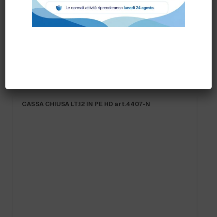
Prodotti correlati
PRONTA CONSEGNA
12 IN PE HD art.4407-N
FRANGIA SOFT SR art.