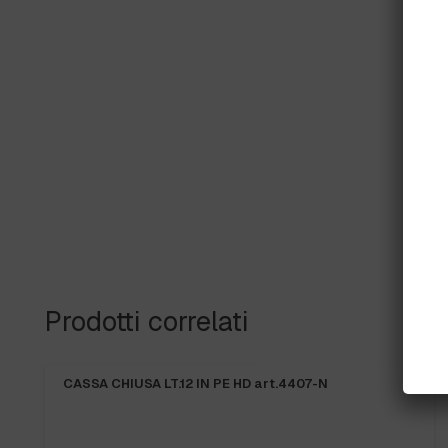
Prodotti correlati
PRONTA CONSEGNA
FRANGIA SOFT SR art.71200 “new”