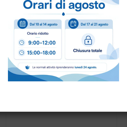
Come ordinare
Puoi ordinare chiamando 
info@bogliano.it
.
Per ogni informazione sia
PALETTA PLASTICA HYGIENE art.1091