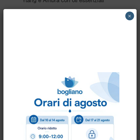
Ylang e Ambra con oli essenziali
Tecnologia:
“Malodour Control” contro
×
odori di fumo, cucina e bagno
Benefici
Effetto Prolungato:
Profumazione
persistente per ore, garantendo un
ambiente fresco e gradevole.
Più Ecologico:
Formulazione a base
d’acqua, con un impatto ridotto
sull’ambiente.
Efficacia Avanzata:
Neutralizza i cattivi
odori grazie alla tecnologia “Malodour
Control”.