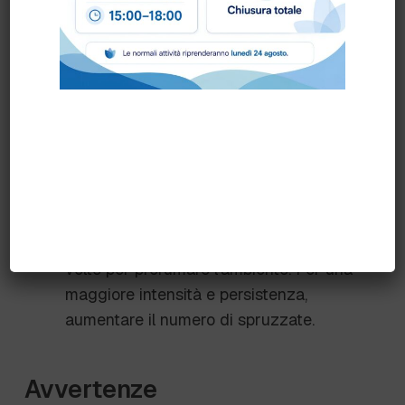
Facile da Usare:
Formato trigger pronto
all’uso per una comoda applicazione.
Consigli d'Uso
Ruotare la chiusura di sicurezza posta
sul lato basso del collo dell’erogatore per
sbloccare lo spruzzatore.
Premere l’erogatore fino in fondo per 2-3
volte per profumare l’ambiente. Per una
maggiore intensità e persistenza,
aumentare il numero di spruzzate.
Avvertenze