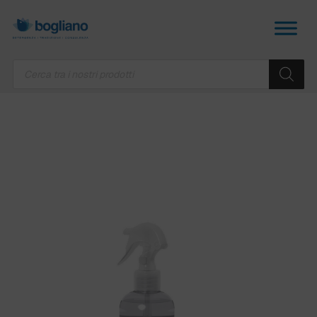
Products
search