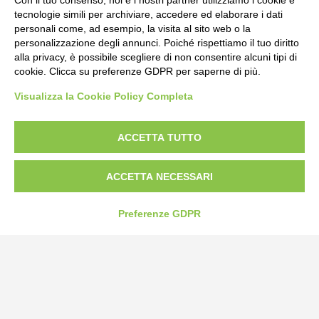
Con il tuo consenso, noi e i nostri partner utilizziamo i cookie e
tecnologie simili per archiviare, accedere ed elaborare i dati
ESSENCE WINTER flacone 750 ml
personali come, ad esempio, la visita al sito web o la
personalizzazione degli annunci. Poiché rispettiamo il tuo diritto
alla privacy, è possibile scegliere di non consentire alcuni tipi di
cookie. Clicca su preferenze GDPR per saperne di più.
Visualizza la Cookie Policy Completa
ACCETTA TUTTO
ACCETTA NECESSARI
Preferenze GDPR
Bogliano Srl