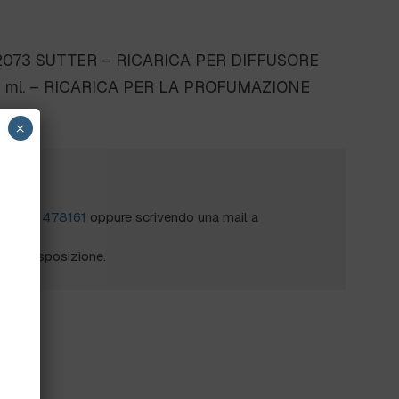
073 SUTTER – RICARICA PER DIFFUSORE
0 ml. – RICARICA PER LA PROFUMAZIONE
×
?
al
0172 478161
oppure scrivendo una mail a
mo a disposizione.