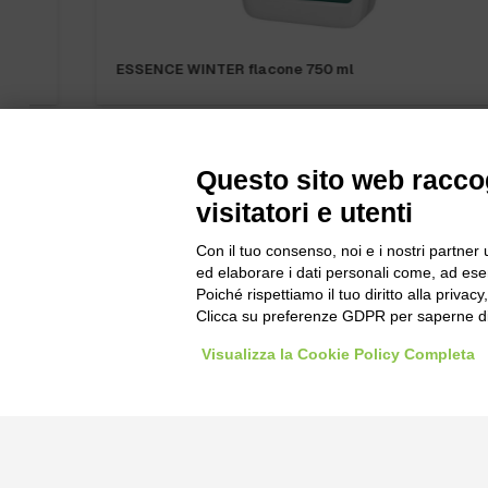
ESSENCE WINTER flacone 750 ml
Questo sito web raccog
visitatori e utenti
Bogliano Sr
Con il tuo consenso, noi e i nostri partner 
ed elaborare i dati personali come, ad esem
Strada Stat
Poiché rispettiamo il tuo diritto alla privacy
Borgo San 
Clicca su preferenze GDPR per saperne di
Pocapaglia
Visualizza la Cookie Policy Completa