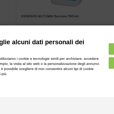
ESSENCE AUTUMN flacone 750 ml.
lie alcuni dati personali dei
l
utilizziamo i cookie e tecnologie simili per archiviare, accedere
Tel:
0172-478161
pio, la visita al sito web o la personalizzazione degli annunci.
ale 231 Alba-Bra
Fax: 0172-487399
, è possibile scegliere di non consentire alcuni tipi di cookie.
Martino 44, 12060
 più.
 CN
info@bogliano.it