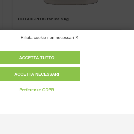
DEO AIR-PLUS tanica 5 kg.
Rifiuta cookie non necessari ✕
ACCETTA TUTTO
Privacy Policy
ACCETTA NECESSARI
Cookie Policy
Modifica preferenze cookie
Preferenze GDPR
P.IVA 00959440041