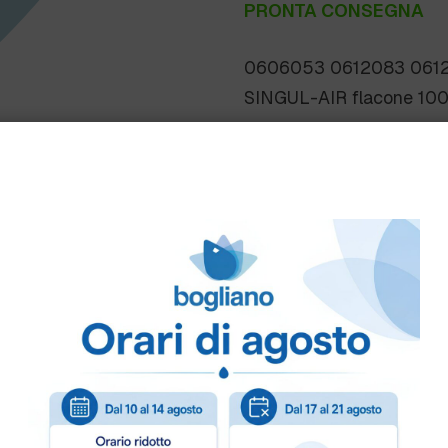
PRONTA CONSEGNA
0606053 0612083 0612
SINGUL-AIR flacone 10
Come ordinare
Puoi ordinare chiamando 
info@bogliano.it
.
Per ogni informazione sia