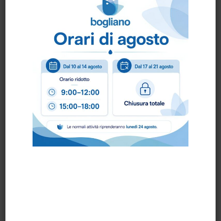
amalfitana, pensata per lasciare negli ambienti
una sensazione fresca, pulita e piacevole.
Happiness – Giglio e agrumi siciliani
Una profumazione che richiama il giglio e gli
agrumi siciliani, combinando una nota floreale
con una sensazione fresca e luminosa.
Love – Mughetto prealpino
Una fragranza ispirata al mughetto prealpino,
delicata e piacevole, adatta alla profumazione
quotidiana degli ambienti.
Modalità d’uso