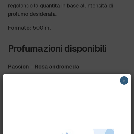
regolando la quantità in base all’intensità di
profumo desiderata.
Formato:
500 ml
Profumazioni disponibili
Passion – Rosa andromeda
×
Una profumazione che richiama la rosa
andromeda, ideale per donare all’ambiente
una nota floreale piacevole e riconoscibile.
Relax – Freschezza amalfitana
Una fragranza ispirata alla freschezza