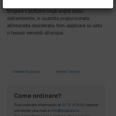
Erogare il profumo negli angoli bassi
dell’ambiente, in quantità proporzionata
all’intensità desiderata. Non applicare su seta
o tessuti sensibili all’acqua.
Scheda Sicurezza
Scheda Tecnica
Come ordinare?
Puoi ordinare chiamando al
0172 478161
oppure
scrivendo una mail a
info@bogliano.it
.