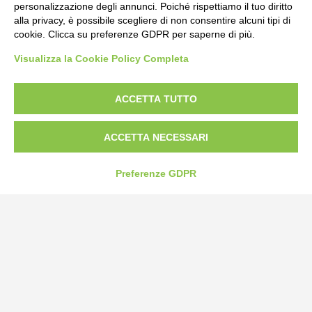
personalizzazione degli annunci. Poiché rispettiamo il tuo diritto
alla privacy, è possibile scegliere di non consentire alcuni tipi di
cookie. Clicca su preferenze GDPR per saperne di più.
Visualizza la Cookie Policy Completa
ACCETTA TUTTO
ACCETTA NECESSARI
Preferenze GDPR
Bogliano Srl
Strada Statale 231 Alba-Bra
Borgo San Martino 44, 12060 Pocapaglia CN
Tel:
0172-478161
Fax: 0172-487399