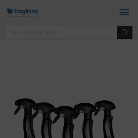
Products
search