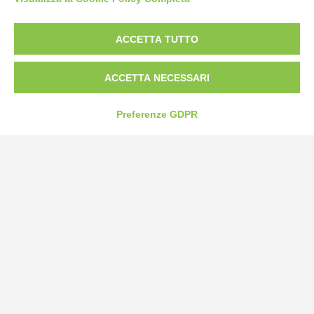
Borgo San Martino 44, 12060 Pocapaglia CN
ACCETTA TUTTO
Tel:
0172-478161
Fax: 0172-487399
ACCETTA NECESSARI
info@bogliano.it
Preferenze GDPR
Privacy Policy
Cookie Policy
Modifica preferenze cookie
P.IVA 00959440041
credits