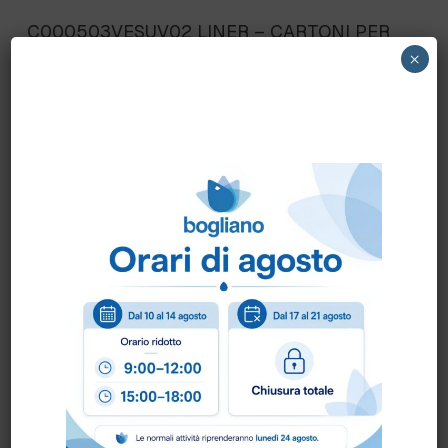
C000503VESUV02 LINER – CARTONI PER
PIZZA 32,5×32,5 conf.150 pz.
×
Scheda Tecnica
Come ordinare?
Puoi ordinare chiamando al
0172 478161
oppure
scrivendo una mail a
info@bogliano.it
.
Per ogni informazione siamo a disposizione.