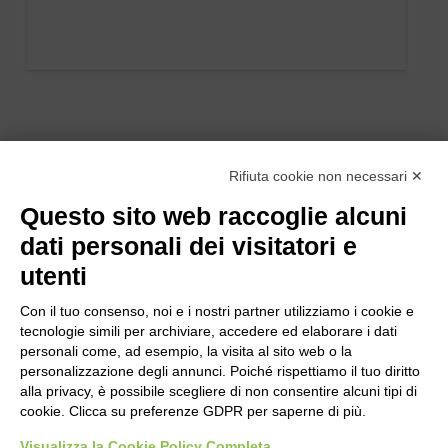
Rifiuta cookie non necessari ✕
Questo sito web raccoglie alcuni
dati personali dei visitatori e
utenti
Con il tuo consenso, noi e i nostri partner utilizziamo i cookie e
tecnologie simili per archiviare, accedere ed elaborare i dati
personali come, ad esempio, la visita al sito web o la
personalizzazione degli annunci. Poiché rispettiamo il tuo diritto
alla privacy, è possibile scegliere di non consentire alcuni tipi di
cookie. Clicca su preferenze GDPR per saperne di più.
Bogliano Srl
Strada Statale 231 Alba-Bra
Visualizza la Cookie Policy Completa