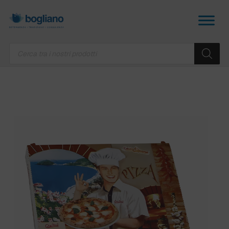
Products
search