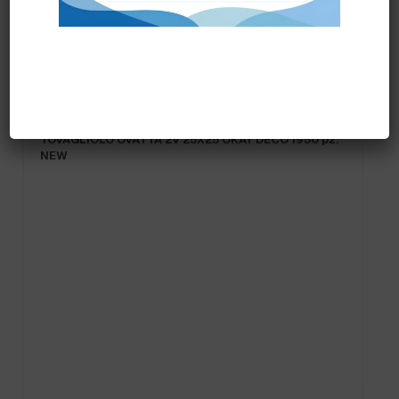
Prodotti correlati
TOVAGLIOLO OVATTA 2V 25X25 OKAY DECO 1950 pz.
NEW