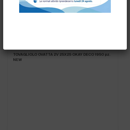
Prodotti correlati
TOVAGLIOLO OVATTA 2V 25X25 OKAY DECO 1950 pz.
NEW