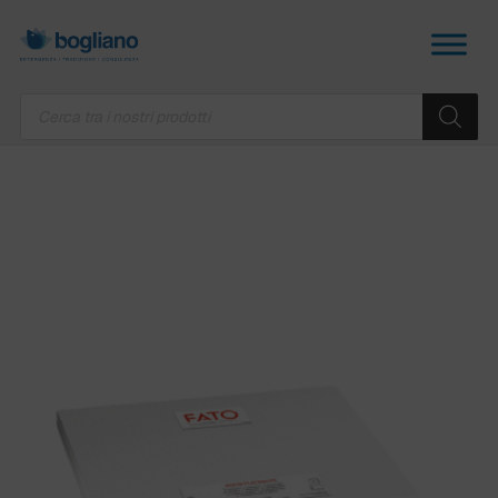
Products
search