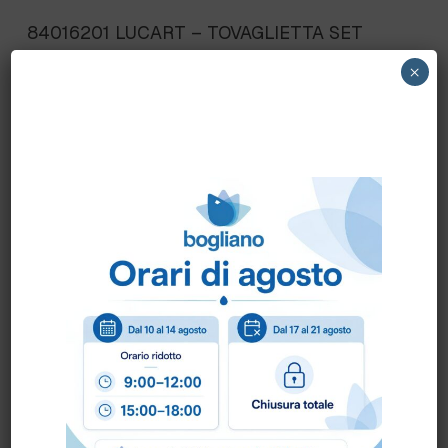
84016201 LUCART – TOVAGLIETTA SET
ALL’AMERICANA 30×40 PREMIO 480pz 5cf
×
30ct
Scheda Tecnica
Come ordinare?
Puoi ordinare chiamando al
0172 478161
oppure
scrivendo una mail a
info@bogliano.it
.
Per ogni informazione siamo a disposizione.