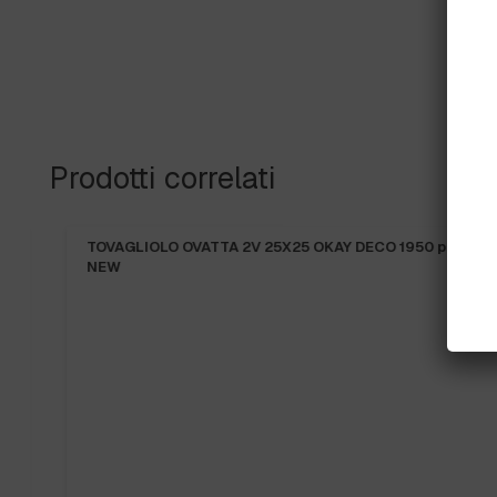
Prodotti correlati
TOVAGLIOLO OVATTA 2V 25X25 OKAY DECO 1950 pz.
NEW