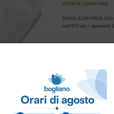
PRONTA CONSEGNA
92452 ALIM-PACK (SK)
conf.100 pz. – spessore 
Scheda Tecnica
Come ordinare
Puoi ordinare chiamando 
info@bogliano.it
.
Per ogni informazione sia