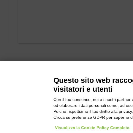
Questo sito web raccog
visitatori e utenti
Con il tuo consenso, noi e i nostri partner 
Bogliano Sr
ed elaborare i dati personali come, ad esem
Strada Stat
Poiché rispettiamo il tuo diritto alla privacy
Borgo San 
Clicca su preferenze GDPR per saperne di
Pocapaglia
Visualizza la Cookie Policy Completa