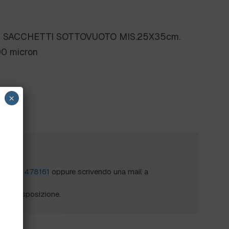
- SACCHETTI SOTTOVUOTO MIS.25X35cm.
90 micron
×
?
al
0172 478161
oppure scrivendo una mail a
mo a disposizione.