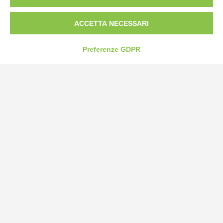
Fax: 0172-487399
ACCETTA NECESSARI
info@bogliano.it
Preferenze GDPR
Privacy Policy
Cookie Policy
Modifica preferenze cookie
P.IVA 00959440041
credits