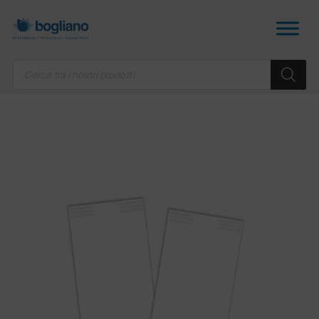
Products
search