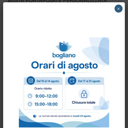
BUSTA PORTAPOSATE PERSONALIZZATA
×
Come ordinare?
Puoi ordinare chiamando al
0172 478161
oppure
scrivendo una mail a
info@bogliano.it
.
Per ogni informazione siamo a disposizione.
PERSONALIZZATO:
BAGNI ONEGLIO
,
DUE
RIGHE
,
GENERICO
,
MENU' VINI