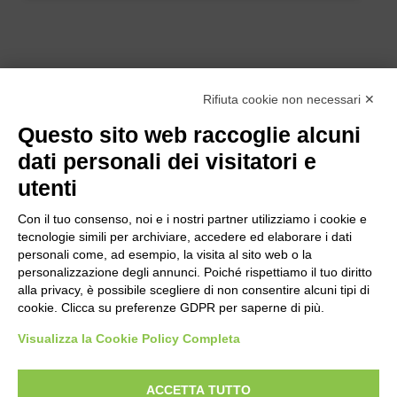
Rifiuta cookie non necessari ✕
Questo sito web raccoglie alcuni
dati personali dei visitatori e
utenti
Con il tuo consenso, noi e i nostri partner utilizziamo i cookie e
tecnologie simili per archiviare, accedere ed elaborare i dati
personali come, ad esempio, la visita al sito web o la
personalizzazione degli annunci. Poiché rispettiamo il tuo diritto
alla privacy, è possibile scegliere di non consentire alcuni tipi di
cookie. Clicca su preferenze GDPR per saperne di più.
Bogliano Srl
Strada Statale 231 Alba-Bra
Visualizza la Cookie Policy Completa
Borgo San Martino 44, 12060 Pocapaglia CN
ACCETTA TUTTO
Tel:
0172-478161