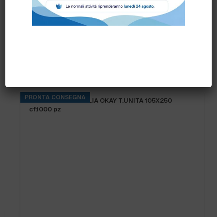
Prodotti correlati
PRONTA CONSEGNA
BUSTA CARTA PAGLIA OKAY T.UNITA 105X250
cf.1000 pz