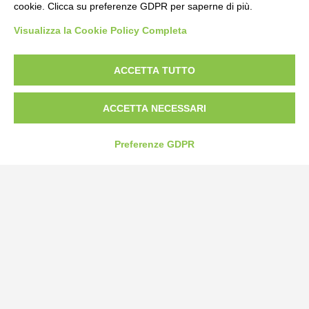
cookie. Clicca su preferenze GDPR per saperne di più.
Bogliano Srl
Visualizza la Cookie Policy Completa
Strada Statale 231 Alba-Bra
Borgo San Martino 44, 12060 Pocapaglia CN
ACCETTA TUTTO
Tel:
0172-478161
Fax: 0172-487399
ACCETTA NECESSARI
info@bogliano.it
Preferenze GDPR
Privacy Policy
Cookie Policy
Modifica preferenze cookie
P.IVA 00959440041