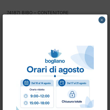
741871 BIBO – CONTENITORE
C/COPERCHIO CIBI FREDDI 375ML cf.50pz
×
IN PLA
Scheda Tecnica
Come ordinare?
Puoi ordinare chiamando al
0172 478161
oppure
scrivendo una mail a
info@bogliano.it
.
Per ogni informazione siamo a disposizione.