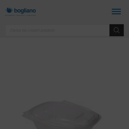
Products
search