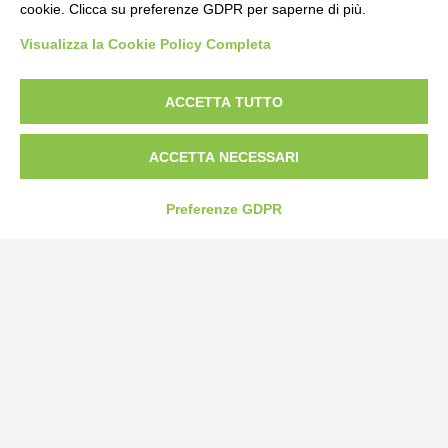
cookie. Clicca su preferenze GDPR per saperne di più.
Bogliano Srl
Visualizza la Cookie Policy Completa
Strada Statale 231 Alba-Bra
Borgo San Martino 44, 12060 Pocapaglia CN
ACCETTA TUTTO
Tel:
0172-478161
Fax: 0172-487399
ACCETTA NECESSARI
info@bogliano.it
Preferenze GDPR
Privacy Policy
Cookie Policy
Modifica preferenze cookie
P.IVA 00959440041