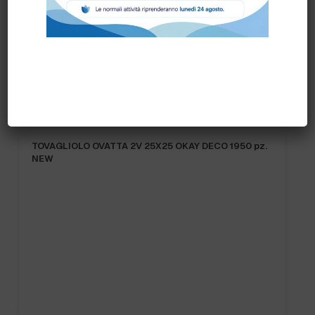
Prodotti correlati
TOVAGLIOLO OVATTA 2V 25X25 OKAY DECO 1950 pz.
NEW