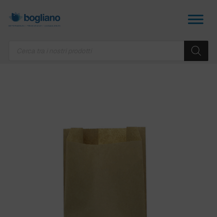
Products
search