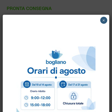
PRONTA CONSEGNA
ALIM PACK – SACCHETTI CARTA AVANA
×
LISCIO 12X29 KG.1
Scheda Tecnica
Come ordinare?
Puoi ordinare chiamando al
0172 478161
oppure
scrivendo una mail a
info@bogliano.it
.
Per ogni informazione siamo a disposizione.