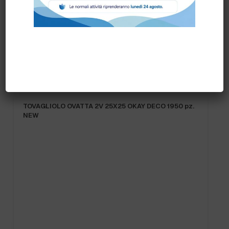
Prodotti correlati
TOVAGLIOLO OVATTA 2V 25X25 OKAY DECO 1950 pz.
NEW