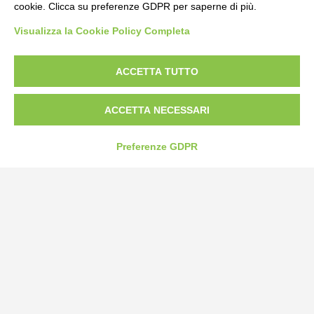
cookie. Clicca su preferenze GDPR per saperne di più.
Bogliano Srl
Visualizza la Cookie Policy Completa
Strada Statale 231 Alba-Bra
Borgo San Martino 44, 12060 Pocapaglia CN
ACCETTA TUTTO
Tel:
0172-478161
Fax: 0172-487399
ACCETTA NECESSARI
info@bogliano.it
Preferenze GDPR
Privacy Policy
Cookie Policy
Modifica preferenze cookie
P.IVA 00959440041