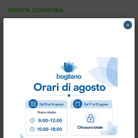
PRONTA CONSEGNA
B948 LEONE-CANNUCCE BIO CARTA NERE
×
LEONE-cf.250 pezzi-cm 14,5x7mm Ø
Scheda Tecnica
Come ordinare?
Puoi ordinare chiamando al
0172 478161
oppure
scrivendo una mail a
info@bogliano.it
.
Per ogni informazione siamo a disposizione.