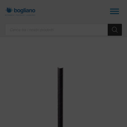
Products
search