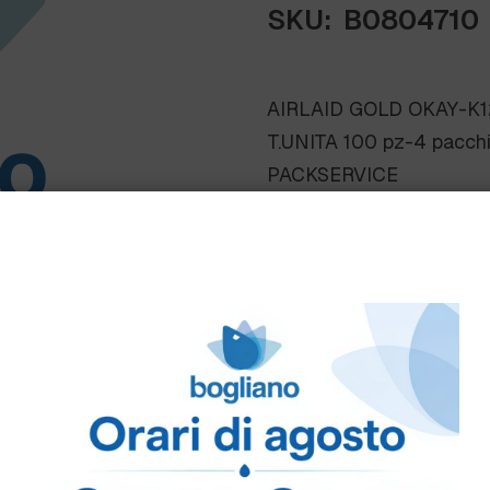
SKU:
B0804710
AIRLAID GOLD OKAY-K1
T.UNITA 100 pz-4 pacchi
PACKSERVICE
Come ordinare
Puoi ordinare chiamando 
info@bogliano.it
.
Per ogni informazione sia
TOVAGLIATO OKAY:
GEN