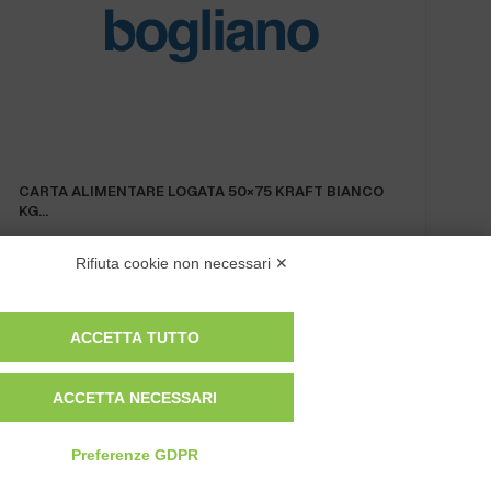
CARTA ALIMENTARE LOGATA 50×75 KRAFT BIANCO
KG…
Rifiuta cookie non necessari ✕
ACCETTA TUTTO
ACCETTA NECESSARI
Privacy Policy
Cookie Policy
Modifica preferenze cookie
Preferenze GDPR