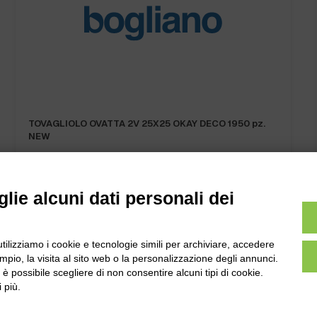
TOVAGLIOLO OVATTA 2V 25X25 OKAY DECO 1950 pz.
NEW
lie alcuni dati personali dei
utilizziamo i cookie e tecnologie simili per archiviare, accedere
l
Tel:
0172-478161
pio, la visita al sito web o la personalizzazione degli annunci.
ale 231 Alba-Bra
, è possibile scegliere di non consentire alcuni tipi di cookie.
Fax: 0172-487399
Martino 44, 12060
 più.
 CN
info@bogliano.it