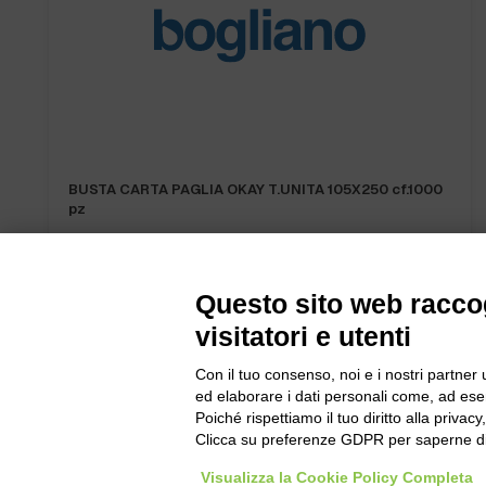
BUSTA CARTA PAGLIA OKAY T.UNITA 105X250 cf.1000
pz
Questo sito web raccog
visitatori e utenti
Con il tuo consenso, noi e i nostri partner 
Bogliano Sr
ed elaborare i dati personali come, ad esem
Strada Stat
Poiché rispettiamo il tuo diritto alla privacy
Borgo San 
Clicca su preferenze GDPR per saperne di
Pocapaglia
Visualizza la Cookie Policy Completa