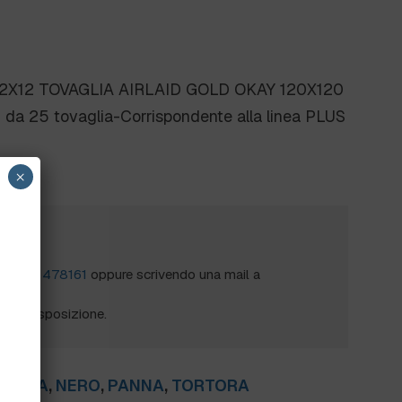
2X12 TOVAGLIA AIRLAID GOLD OKAY 120X120
 da 25 tovaglia-Corrispondente alla linea PLUS
×
?
al
0172 478161
oppure scrivendo una mail a
mo a disposizione.
ERICA
,
NERO
,
PANNA
,
TORTORA