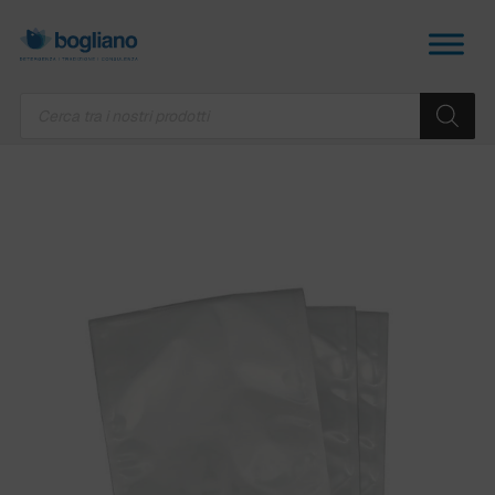
Products
search