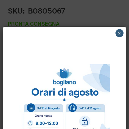
SKU:
B0805067
PRONTA CONSEGNA
×
S25X35Z ALIM PACK – SACCHETTI
SOTTOVUOTO GOFFRAT. 25X35cm. conf.100
pz – spessore 90 micron
Scheda Tecnica
Come ordinare?
Puoi ordinare chiamando al
0172 478161
oppure
scrivendo una mail a
info@bogliano.it
.
Per ogni informazione siamo a disposizione.