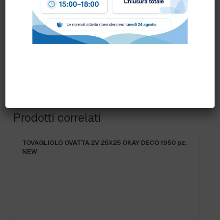
Prodotti correlati
TOVAGLIOLO OVATTA 2V 25X25 OKAY DECO 1950 pz.
NEW