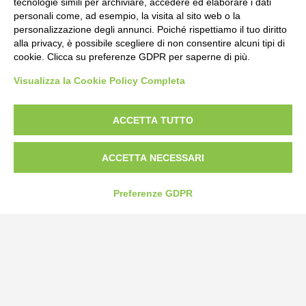
tecnologie simili per archiviare, accedere ed elaborare i dati
personali come, ad esempio, la visita al sito web o la
personalizzazione degli annunci. Poiché rispettiamo il tuo diritto
alla privacy, è possibile scegliere di non consentire alcuni tipi di
cookie. Clicca su preferenze GDPR per saperne di più.
Bogliano Srl
Visualizza la Cookie Policy Completa
Strada Statale 231 Alba-Bra
Borgo San Martino 44, 12060 Pocapaglia CN
ACCETTA TUTTO
Tel:
0172-478161
ACCETTA NECESSARI
Fax: 0172-487399
info@bogliano.it
Preferenze GDPR
Privacy Policy
Cookie Policy
Modifica preferenze cookie
P.IVA 00959440041