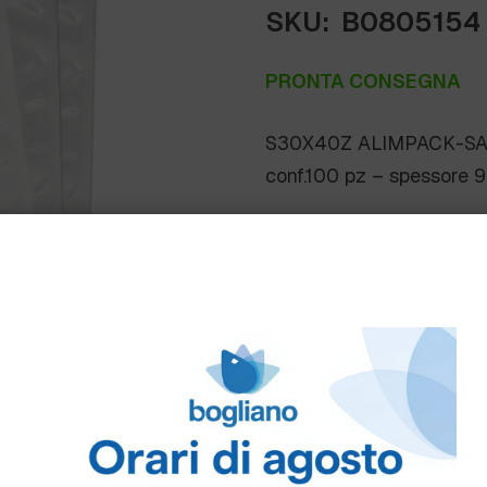
SKU:
B0805154
PRONTA CONSEGNA
S30X40Z ALIMPACK-SA
conf.100 pz – spessore 
Scheda Tecnica
Come ordinare
Puoi ordinare chiamando 
info@bogliano.it
.
Per ogni informazione sia