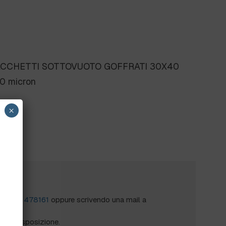
CCHETTI SOTTOVUOTO GOFFRATI 30X40
90 micron
×
?
al
0172 478161
oppure scrivendo una mail a
mo a disposizione.