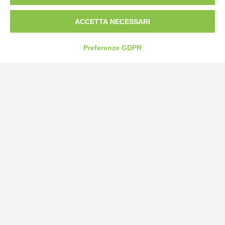
Fax: 0172-487399
ACCETTA NECESSARI
info@bogliano.it
Preferenze GDPR
Privacy Policy
Cookie Policy
Modifica preferenze cookie
P.IVA 00959440041
credits