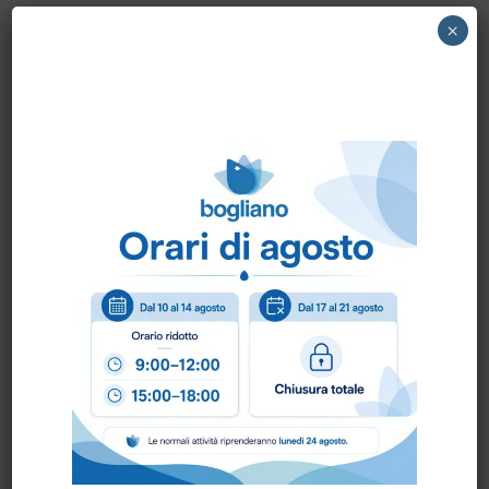
128500075 NILFISK – LANCIA G5 PER
×
IDROPULITRICE NILFISK
Come ordinare?
Puoi ordinare chiamando al
0172 478161
oppure
scrivendo una mail a
info@bogliano.it
.
Per ogni informazione siamo a disposizione.