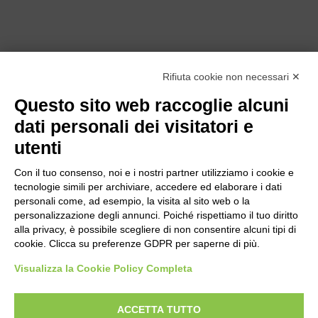
Rifiuta cookie non necessari ✕
Questo sito web raccoglie alcuni
dati personali dei visitatori e
utenti
Con il tuo consenso, noi e i nostri partner utilizziamo i cookie e
tecnologie simili per archiviare, accedere ed elaborare i dati
personali come, ad esempio, la visita al sito web o la
personalizzazione degli annunci. Poiché rispettiamo il tuo diritto
alla privacy, è possibile scegliere di non consentire alcuni tipi di
cookie. Clicca su preferenze GDPR per saperne di più.
Bogliano Srl
Strada Statale 231 Alba-Bra
Visualizza la Cookie Policy Completa
Borgo San Martino 44, 12060 Pocapaglia CN
ACCETTA TUTTO
Tel:
0172-478161