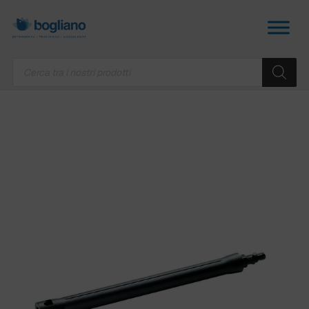
Products
search