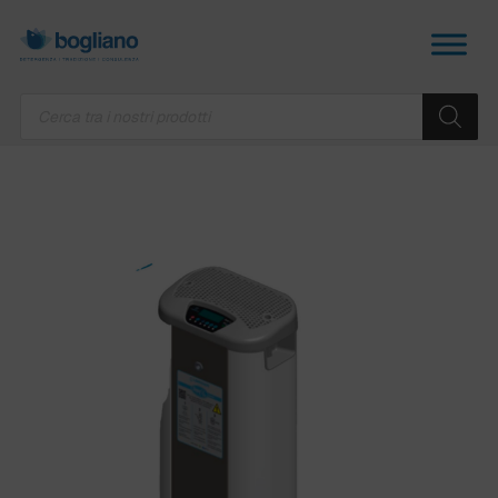
Products
search