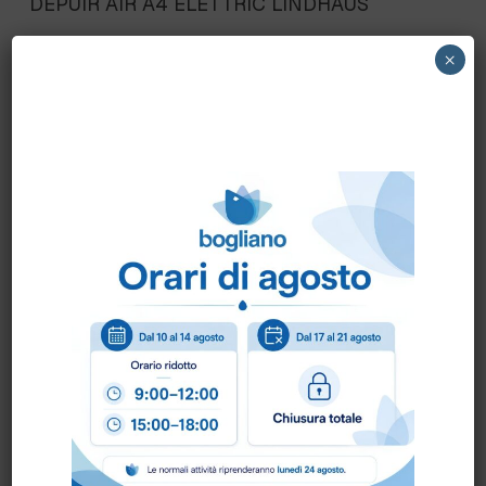
DEPUIR AIR A4 ELETTRIC LINDHAUS
×
Scheda Tecnica
Come ordinare?
Puoi ordinare chiamando al
0172 478161
oppure
scrivendo una mail a
info@bogliano.it
.
Per ogni informazione siamo a disposizione.