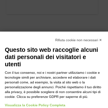
Rifiuta cookie non necessari ✕
Questo sito web raccoglie alcuni
dati personali dei visitatori e
utenti
Con il tuo consenso, noi e i nostri partner utilizziamo i cookie e
tecnologie simili per archiviare, accedere ed elaborare i dati
personali come, ad esempio, la visita al sito web o la
personalizzazione degli annunci. Poiché rispettiamo il tuo diritto
alla privacy, è possibile scegliere di non consentire alcuni tipi di
cookie. Clicca su preferenze GDPR per saperne di più.
Bogliano Srl
Strada Statale 231 Alba-Bra
Visualizza la Cookie Policy Completa