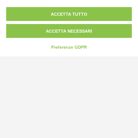
Borgo San Martino 44, 12060 Pocapaglia CN
ACCETTA TUTTO
Tel:
0172-478161
Fax: 0172-487399
ACCETTA NECESSARI
info@bogliano.it
Preferenze GDPR
Privacy Policy
Cookie Policy
Modifica preferenze cookie
P.IVA 00959440041
credits