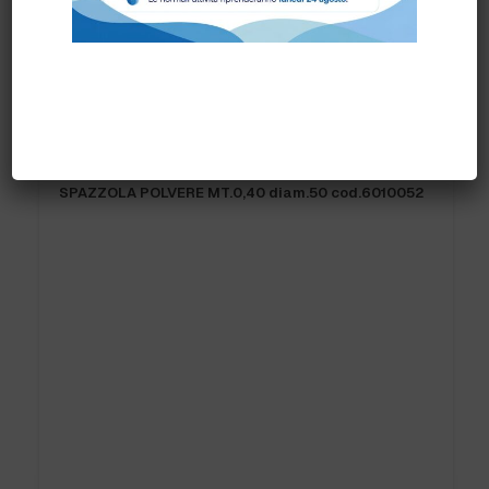
Prodotti correlati
SPAZZOLA POLVERE MT.0,40 diam.50 cod.6010052