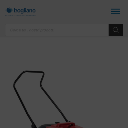
Products
search