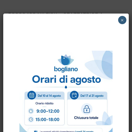
50000492 NILFISK – SPAZZATRICE A
×
SPINTA PS480-EU NILFISK
Scheda Tecnica
Come ordinare?
Puoi ordinare chiamando al
0172 478161
oppure
scrivendo una mail a
info@bogliano.it
.
Per ogni informazione siamo a disposizione.