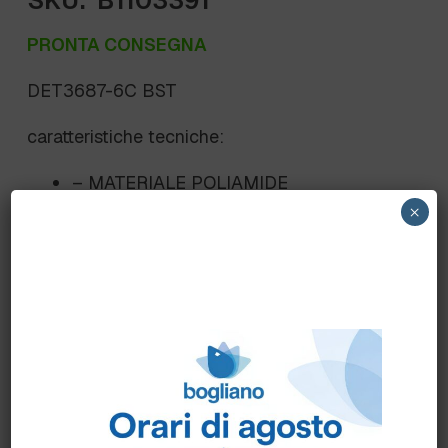
SKU:
B1103391
PRONTA CONSEGNA
DET3687-6C BST
caratteristiche tecniche:
– MATERIALE POLIAMIDE
×
– RILEVABILE AL METALDETECTOR E
XRAY
– IDONEITA' ALIMENTARE
– COLORE BLU
– CERTIFICATO FDA
– TEMPERATURA -40°/+85°