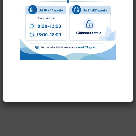
Scheda Tecnica
Come ordinare?
Puoi ordinare chiamando al
0172 478161
oppure
scrivendo una mail a
info@bogliano.it
.
Per ogni informazione siamo a disposizione.