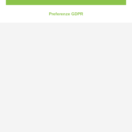
Tel:
0172-478161
Fax: 0172-487399
Preferenze GDPR
info@bogliano.it
Privacy Policy
Cookie Policy
Modifica preferenze cookie
P.IVA 00959440041
credits