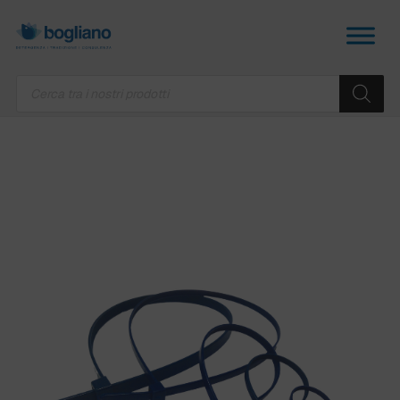
Products
search