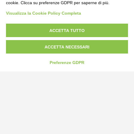
cookie. Clicca su preferenze GDPR per saperne di più.
Bogliano Srl
Visualizza la Cookie Policy Completa
Strada Statale 231 Alba-Bra
Borgo San Martino 44, 12060 Pocapaglia CN
ACCETTA TUTTO
Tel:
0172-478161
Fax: 0172-487399
ACCETTA NECESSARI
info@bogliano.it
Preferenze GDPR
Privacy Policy
Cookie Policy
Modifica preferenze cookie
P.IVA 00959440041