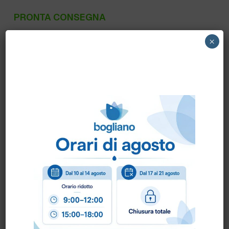
PRONTA CONSEGNA
M70705 WIRFLY – LAMA PER CUTTER
×
HANDY art.M70705
Scheda Tecnica
Come ordinare?
Puoi ordinare chiamando al
0172 478161
oppure
scrivendo una mail a
info@bogliano.it
.
Per ogni informazione siamo a disposizione.