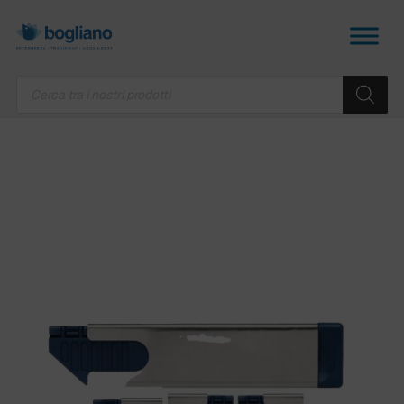
Products
search