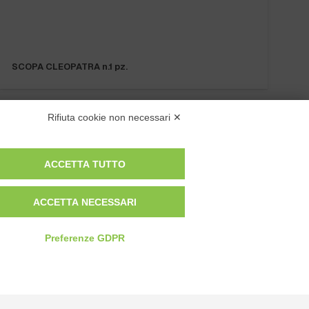
SCOPA CLEOPATRA n.1 pz.
Rifiuta cookie non necessari ✕
ACCETTA TUTTO
Privacy Policy
ACCETTA NECESSARI
Cookie Policy
Modifica preferenze cookie
Preferenze GDPR
P.IVA 00959440041