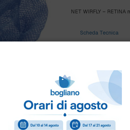
NET WIRFLY – RETINA m
Scheda Tecnica
Come ordinare
Puoi ordinare chiamando 
info@bogliano.it
.
Per ogni informazione sia