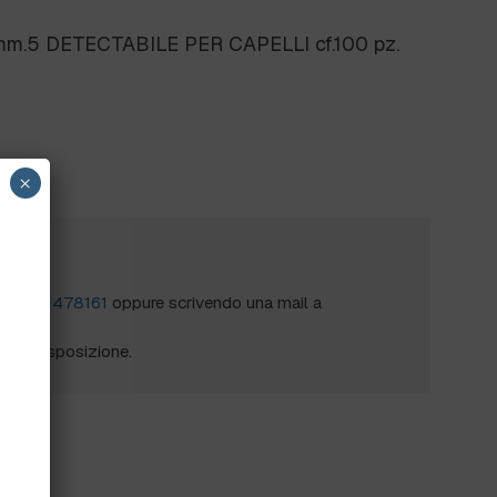
m.5 DETECTABILE PER CAPELLI cf.100 pz.
×
?
al
0172 478161
oppure scrivendo una mail a
mo a disposizione.