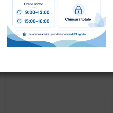
PENNARELLO BLU DETECT.PUNTA FINE NERA D-
FINETIP