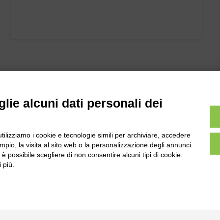
lie alcuni dati personali dei
utilizziamo i cookie e tecnologie simili per archiviare, accedere
l
Tel:
0172-478161
pio, la visita al sito web o la personalizzazione degli annunci.
ale 231 Alba-Bra
Fax: 0172-487399
, è possibile scegliere di non consentire alcuni tipi di cookie.
Martino 44, 12060
 più.
 CN
info@bogliano.it