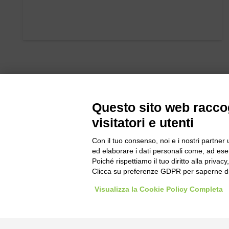
Questo sito web raccog
visitatori e utenti
Con il tuo consenso, noi e i nostri partner 
Bogliano Sr
ed elaborare i dati personali come, ad esem
Strada Stat
Poiché rispettiamo il tuo diritto alla privacy
Borgo San 
Clicca su preferenze GDPR per saperne di
Pocapaglia
Visualizza la Cookie Policy Completa