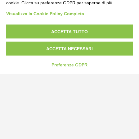
cookie. Clicca su preferenze GDPR per saperne di più.
Bogliano Srl
Visualizza la Cookie Policy Completa
Strada Statale 231 Alba-Bra
Borgo San Martino 44, 12060 Pocapaglia CN
ACCETTA TUTTO
Tel:
0172-478161
Fax: 0172-487399
ACCETTA NECESSARI
info@bogliano.it
Preferenze GDPR
Privacy Policy
Cookie Policy
Modifica preferenze cookie
P.IVA 00959440041