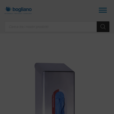
Products
search