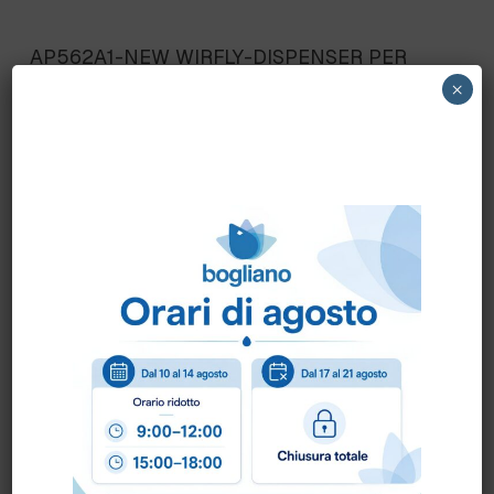
AP562A1-NEW WIRFLY-DISPENSER PER
BOX GUANTI art.AP562A1-NEW-acciaio INOX
×
AISI 304
Scheda Tecnica
Come ordinare?
Puoi ordinare chiamando al
0172 478161
oppure
scrivendo una mail a
info@bogliano.it
.
Per ogni informazione siamo a disposizione.