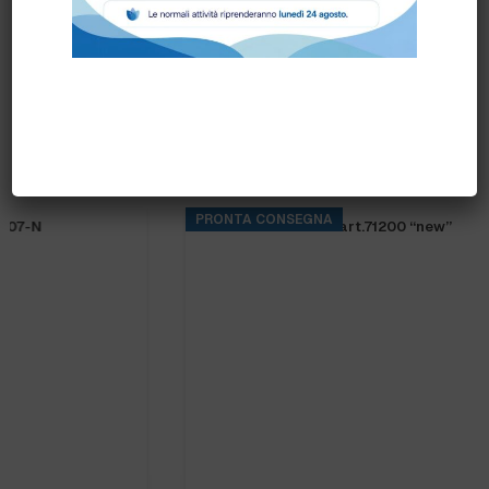
Prodotti correlati
PRONTA CONSEGNA
FRANGIA SOFT SR art.71200 “new”