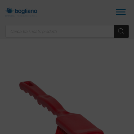
Products
search