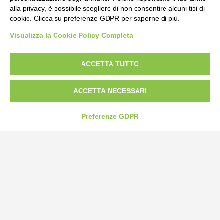
alla privacy, è possibile scegliere di non consentire alcuni tipi di
cookie. Clicca su preferenze GDPR per saperne di più.
Bogliano Srl
Visualizza la Cookie Policy Completa
Strada Statale 231 Alba-Bra
Borgo San Martino 44, 12060 Pocapaglia CN
ACCETTA TUTTO
Tel:
0172-478161
Fax: 0172-487399
ACCETTA NECESSARI
info@bogliano.it
Preferenze GDPR
Privacy Policy
Cookie Policy
Modifica preferenze cookie
P.IVA 00959440041