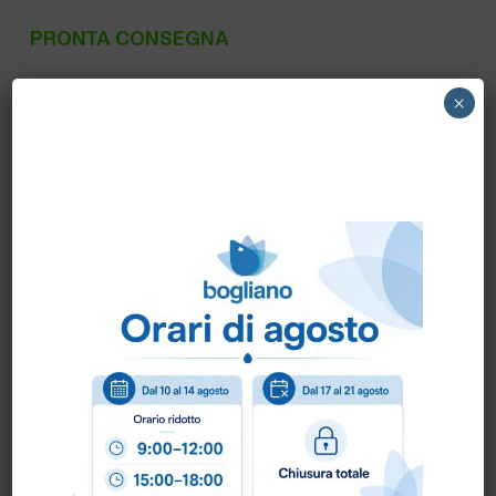
PRONTA CONSEGNA
10232 WIRFLY-SPAZZOLA GRANDE
×
C/MANICO LUNGO FBK n.1pz.art.10232
Scheda Tecnica
Come ordinare?
Puoi ordinare chiamando al
0172 478161
oppure
scrivendo una mail a
info@bogliano.it
.
Per ogni informazione siamo a disposizione.
COLORE:
GENERICA
,
ROSSO