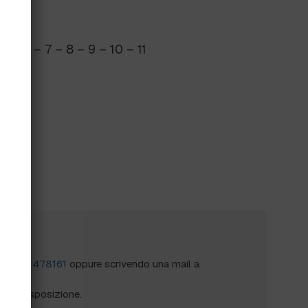
LI 6 – 7 – 8 – 9 – 10 – 11
?
al
0172 478161
oppure scrivendo una mail a
mo a disposizione.