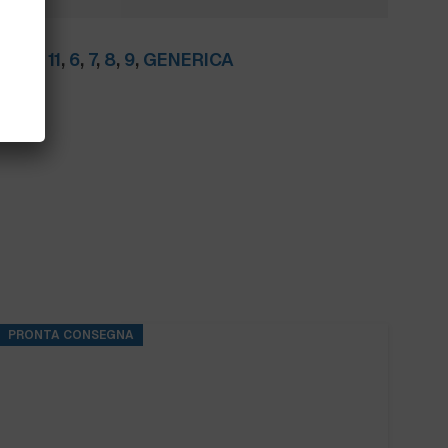
TI:
10
,
11
,
6
,
7
,
8
,
9
,
GENERICA
PRONTA CONSEGNA