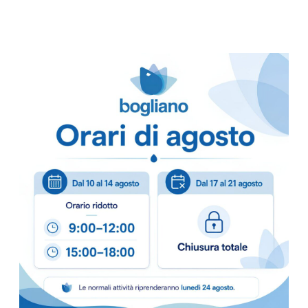
– COLORE NERO
– TAGLIE DISPONIBI
– EN388 4131
– CONF.120 PAIA
Scheda Tecnica
Come ordinare
Puoi ordinare chiamando 
info@bogliano.it
.
Per ogni informazione sia