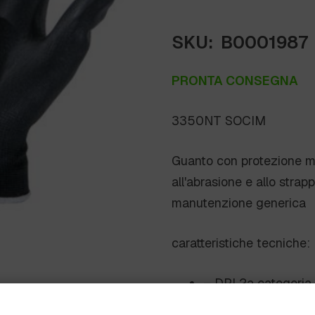
SKU:
B0001987
PRONTA CONSEGNA
3350NT SOCIM
Guanto con protezione me
all'abrasione e allo stra
manutenzione generica
caratteristiche tecniche:
– DPI 2a categoria
– MATERIALE 100