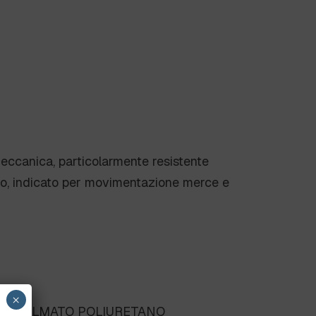
ccanica, particolarmente resistente
ppo, indicato per movimentazione merce e
×
% SPALMATO POLIURETANO