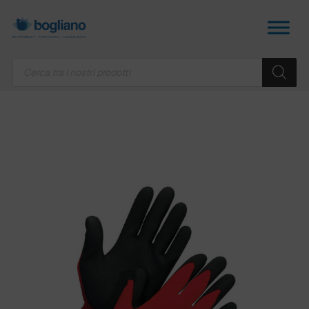
Products
search