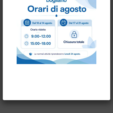
Scheda Tecnica
Come ordinare?
Puoi ordinare chiamando al
0172 478161
oppure
scrivendo una mail a
info@bogliano.it
.
Per ogni informazione siamo a disposizione.
TAGLIE SPECIALI GUANTI:
10
,
7
,
8
,
9
,
GENERICA