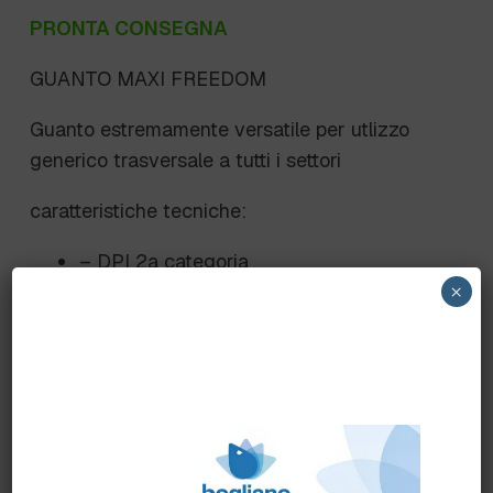
PRONTA CONSEGNA
GUANTO MAXI FREEDOM
Guanto estremamente versatile per utlizzo
generico trasversale a tutti i settori
caratteristiche tecniche:
– DPI 2a categoria
×
– SPALMATO NITRILE GRANULARE
– SUPPORTO 100% POLIESTERE
ELASTICIZZATO
– TAGLIE 7 8 9 10
– CONF.144