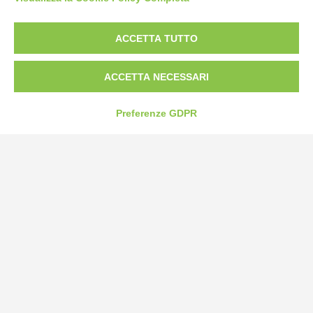
Bogliano Srl
ACCETTA TUTTO
Strada Statale 231 Alba-Bra
Borgo San Martino 44, 12060 Pocapaglia CN
ACCETTA NECESSARI
Tel:
0172-478161
Preferenze GDPR
Fax: 0172-487399
info@bogliano.it
Privacy Policy
Cookie Policy
Modifica preferenze cookie
P.IVA 00959440041