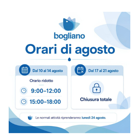
– TESSUTO 100% 
– CONF.120 PAIA
Scheda Tecnica
Come ordinare
Puoi ordinare chiamando 
info@bogliano.it
.
Per ogni informazione sia
TAGLIE SPECIALI GUAN