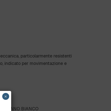
ccanica, particolarmente resistenti
ppo, indicato per movimentazione e
×
IURETANO BIANCO