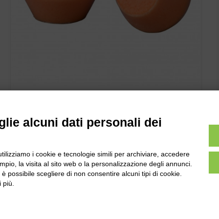
RICAMBI TAMPONI AURICOLARI X ARCHETTO 1311 2pz.
lie alcuni dati personali dei
utilizziamo i cookie e tecnologie simili per archiviare, accedere
pio, la visita al sito web o la personalizzazione degli annunci.
, è possibile scegliere di non consentire alcuni tipi di cookie.
 più.
l
Tel:
0172-478161
ale 231 Alba-Bra
Fax: 0172-487399
Martino 44, 12060