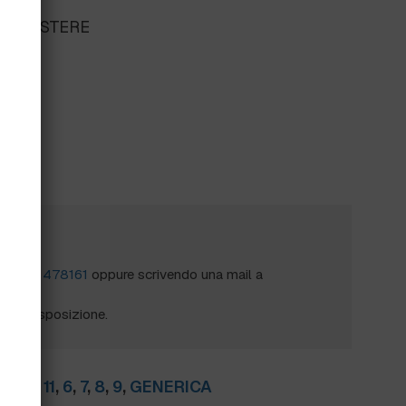
POLIESTERE
?
al
0172 478161
oppure scrivendo una mail a
mo a disposizione.
TI:
10
,
11
,
6
,
7
,
8
,
9
,
GENERICA