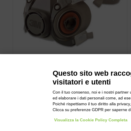
SEMIMASCHERA IN GOMMA 6100 n°1 pz.
Questo sito web raccog
visitatori e utenti
Con il tuo consenso, noi e i nostri partner 
ed elaborare i dati personali come, ad esem
Poiché rispettiamo il tuo diritto alla privacy
Clicca su preferenze GDPR per saperne di
Bogliano Sr
Visualizza la Cookie Policy Completa
Strada Stat
Borgo San 