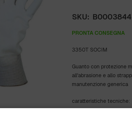
SKU:
B0003844
PRONTA CONSEGNA
3350T SOCIM
Guanto con protezione me
all'abrasione e allo stra
manutenzione generica
caratteristiche tecniche:
– DPI 2a categoria
– SPALMATO POL