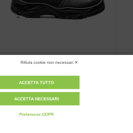
SCARPA BASSA WALKER S3
Rifiuta cookie non necessari ✕
ACCETTA TUTTO
ACCETTA NECESSARI
Preferenze GDPR
Privacy Policy
Cookie Policy