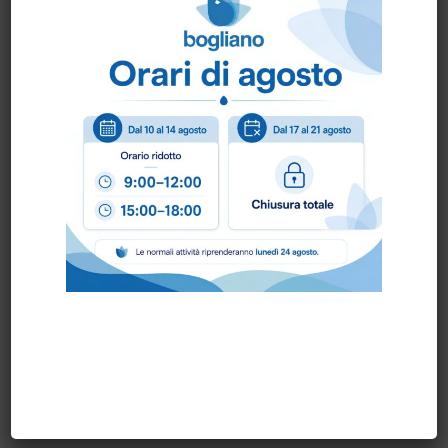
Fino a 40% più spessi rispetto ai guanti più
economici presenti sul mercato.
Codifica colori per evitare la contaminazione
incrociata.
Scheda Tecnica
Come ordinare?
Puoi ordinare chiamando al
0172 478161
oppure
scrivendo una mail a
info@bogliano.it
.
Per ogni informazione siamo a disposizione.
COLORE:
BLU
,
GENERICA
,
GIALLO
,
ROSSO
,
VERDE