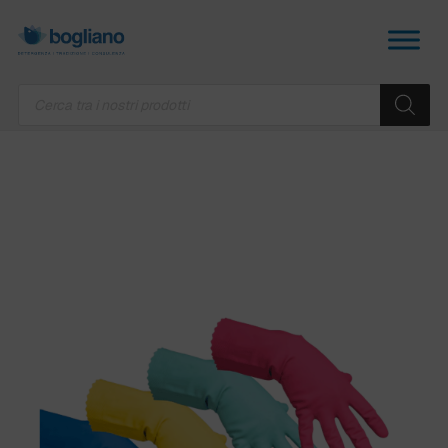
Products
search