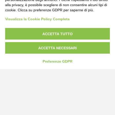
alla privacy, è possibile scegliere di non consentire alcuni tipi di
cookie. Clicca su preferenze GDPR per saperne di più.
Visualizza la Cookie Policy Completa
ACCETTA TUTTO
Bogliano Srl
Strada Statale 231 Alba-Bra
Borgo San Martino 44, 12060 Pocapaglia CN
ACCETTA NECESSARI
Tel:
0172-478161
Preferenze GDPR
Fax: 0172-487399
info@bogliano.it
Privacy Policy
Cookie Policy
Modifica preferenze cookie
P.IVA 00959440041