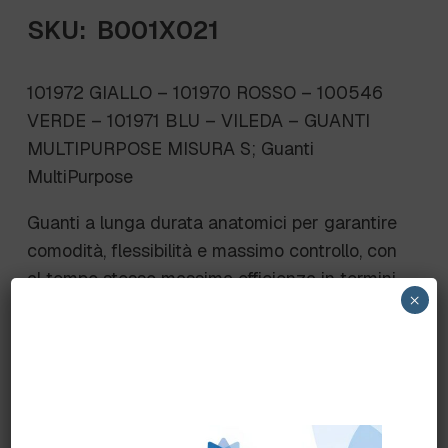
SKU:
B001X021
101972 GIALLO – 101970 ROSSO – 100546
VERDE – 101971 BLU – VILEDA – GUANTI
MULTIPURPOSE MISURA S; Guanti
MultiPurpose
Guanti a lunga durata anatomici per garantire
comodità, flessibilità e massimo controllo, con
al tempo stesso massima efficienza in termini
×
di costi.
Fino a 5 volte più resistenti a alimenti grassi,
oli vegetali e detergenti grazie alla
clorinazione esterna. Felpatura interna in
cotone.