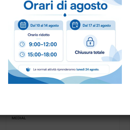
Come ordinare
Puoi ordinare chiamando 
info@bogliano.it
.
Per ogni informazione sia
PATTUMIERA PEDALE INOX MULTIFLUX 30+30 lt.
MEDIAL