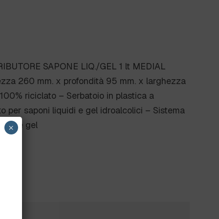
IBUTORE SAPONE LIQ./GEL 1 lt MEDIAL
zza 260 mm. x profondità 95 mm. x larghezza
00% riciclato – Serbatoio in plastica a
to per saponi liquidi e gel idroalcolici – Sistema
uido e gel
×