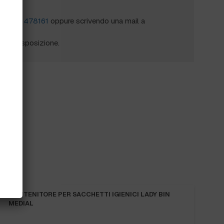
?
al
0172 478161
oppure scrivendo una mail a
mo a disposizione.
CONTENITORE PER SACCHETTI IGIENICI LADY BIN
MEDIAL