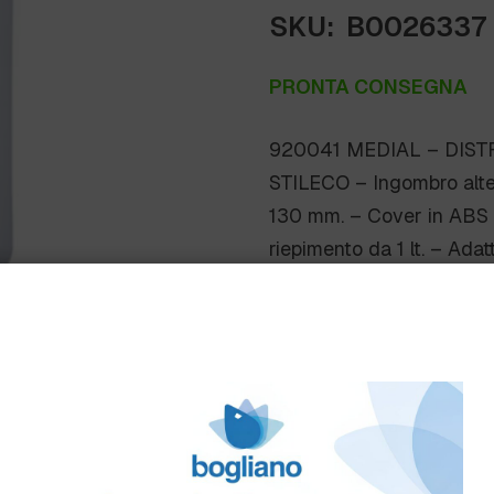
SKU:
B0026337
PRONTA CONSEGNA
920041 MEDIAL – DISTR
STILECO – Ingombro alte
130 mm. – Cover in ABS 1
riepimento da 1 lt. – Adat
d’erogazione “push” – liq
Scheda Tecnica