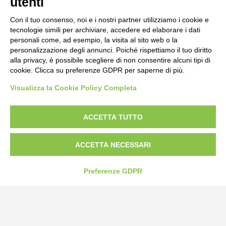
utenti
Con il tuo consenso, noi e i nostri partner utilizziamo i cookie e
tecnologie simili per archiviare, accedere ed elaborare i dati
personali come, ad esempio, la visita al sito web o la
personalizzazione degli annunci. Poiché rispettiamo il tuo diritto
alla privacy, è possibile scegliere di non consentire alcuni tipi di
cookie. Clicca su preferenze GDPR per saperne di più.
Visualizza la Cookie Policy Completa
Bogliano Srl
Strada Statale 231 Alba-Bra
Borgo San Martino 44, 12060 Pocapaglia CN
ACCETTA TUTTO
Tel:
0172-478161
ACCETTA NECESSARI
Fax: 0172-487399
Preferenze GDPR
info@bogliano.it
Privacy Policy
Cookie Policy
Modifica preferenze cookie