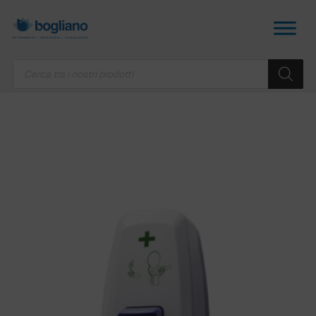
Products
search