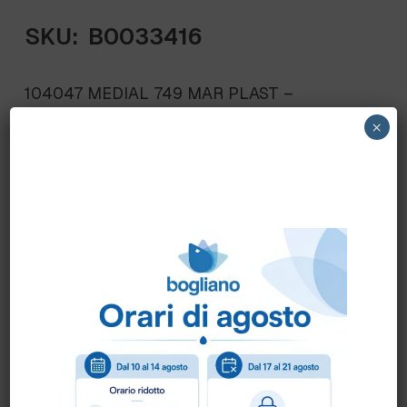
SKU:
B0033416
104047 MEDIAL 749 MAR PLAST –
DISTRIBUTORE “NUBE” BASICA SPRAY
×
ART.749 NEBULIZZATORE WC da utilizzare
con Detergente Antisettico in soluzione
alcolica – P.M.C. – flacone L 1,000
A99749LH7
Scheda Tecnica
Come ordinare?
Puoi ordinare chiamando al
0172 478161
oppure