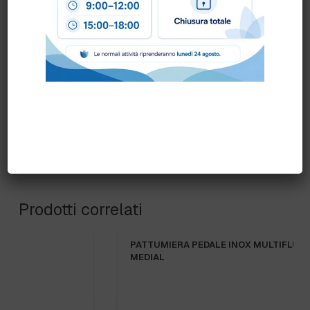
scrivendo una mail a
info@bogliano.it
.
Per ogni informazione siamo a disposizione.
Prodotti correlati