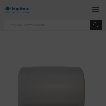
Products
search