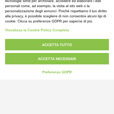
tecnologie simili per archiviare, accedere ed elaborare i dati
personali come, ad esempio, la visita al sito web o la
personalizzazione degli annunci. Poiché rispettiamo il tuo diritto
alla privacy, è possibile scegliere di non consentire alcuni tipi di
cookie. Clicca su preferenze GDPR per saperne di più.
Bogliano Srl
Visualizza la Cookie Policy Completa
Strada Statale 231 Alba-Bra
Borgo San Martino 44, 12060 Pocapaglia CN
ACCETTA TUTTO
Tel:
0172-478161
ACCETTA NECESSARI
Fax: 0172-487399
info@bogliano.it
Preferenze GDPR
Privacy Policy
Cookie Policy
Modifica preferenze cookie
P.IVA 00959440041