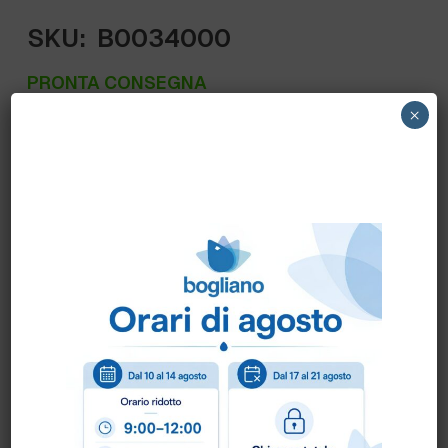
SKU:
B0034000
PRONTA CONSEGNA
×
Q.15035 PAPERDI’ – DISTRIBUTORE
COMPACT AUTOCUT BIANCO/TRASP.
PAPERDI
Scheda Tecnica
Come ordinare?
Puoi ordinare chiamando al
0172 478161
oppure
scrivendo una mail a
info@bogliano.it
.
Per ogni informazione siamo a disposizione.