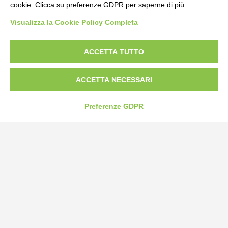
cookie. Clicca su preferenze GDPR per saperne di più.
Bogliano Srl
Visualizza la Cookie Policy Completa
Strada Statale 231 Alba-Bra
Borgo San Martino 44, 12060 Pocapaglia CN
ACCETTA TUTTO
Tel:
0172-478161
Fax: 0172-487399
ACCETTA NECESSARI
info@bogliano.it
Preferenze GDPR
Privacy Policy
Cookie Policy
Modifica preferenze cookie
P.IVA 00959440041