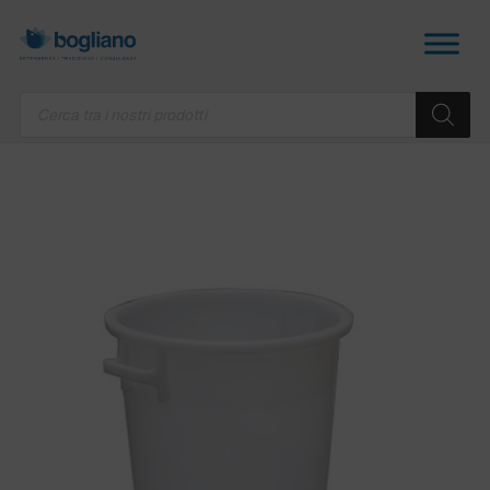
Products
search