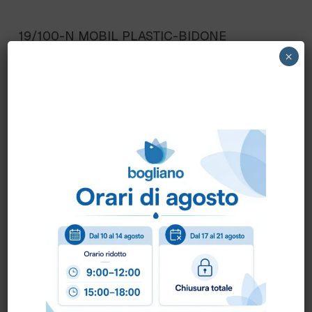
19/100-N MOBIL PLASTIC-BIDONE
INDUSTRIALE ALIMENTARE lt.100 art.19/100-
×
N
Scheda Tecnica
Come ordinare?
Puoi ordinare chiamando al
0172 478161
oppure
scrivendo una mail a
info@bogliano.it
.
Per ogni informazione siamo a disposizione.