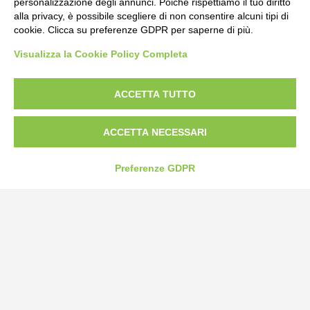
personalizzazione degli annunci. Poiché rispettiamo il tuo diritto
alla privacy, è possibile scegliere di non consentire alcuni tipi di
cookie. Clicca su preferenze GDPR per saperne di più.
Bogliano Srl
Visualizza la Cookie Policy Completa
Strada Statale 231 Alba-Bra
Borgo San Martino 44, 12060 Pocapaglia CN
ACCETTA TUTTO
Tel:
0172-478161
Fax: 0172-487399
ACCETTA NECESSARI
info@bogliano.it
Preferenze GDPR
Privacy Policy
Cookie Policy
Modifica preferenze cookie
P.IVA 00959440041