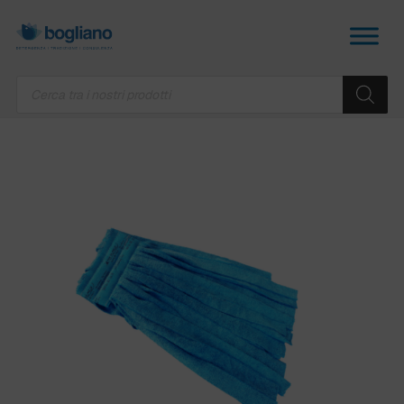
Products
search