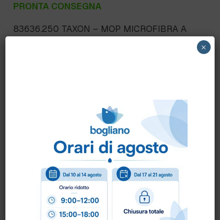
PRONTA CONSEGNA
83636.250 TAXON – MOP MICROFIBRA A
PINZA GR.250 COLORATO – Larghezza 3
×
cm. – 80% poliestere 20% poliammide
Scheda Tecnica
Come ordinare?
Puoi ordinare chiamando al
0172 478161
oppure
scrivendo una mail a
info@bogliano.it
.
Per ogni informazione siamo a disposizione.
COLORE:
BLU
,
GENERICA