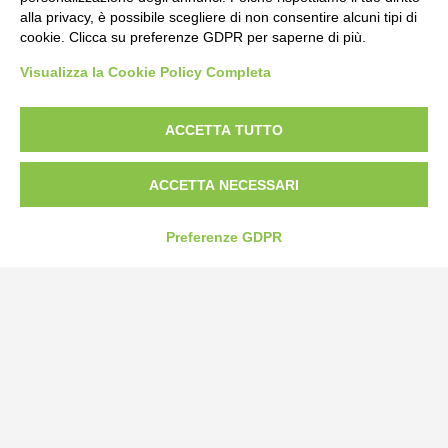
alla privacy, è possibile scegliere di non consentire alcuni tipi di
cookie. Clicca su preferenze GDPR per saperne di più.
Bogliano Srl
Visualizza la Cookie Policy Completa
Strada Statale 231 Alba-Bra
Borgo San Martino 44, 12060 Pocapaglia CN
ACCETTA TUTTO
Tel:
0172-478161
Fax: 0172-487399
ACCETTA NECESSARI
info@bogliano.it
Preferenze GDPR
Privacy Policy
Cookie Policy
Modifica preferenze cookie
P.IVA 00959440041