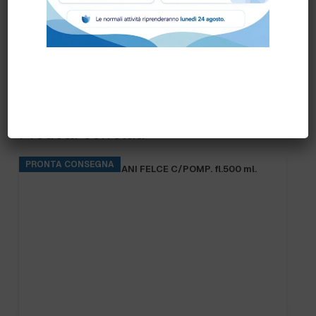
Prodotti correlati
PRONTA CONSEGNA
B.FRESH SAPONE MANI FELCE C/POMP. fl.500 ml.