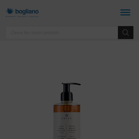
Products
search