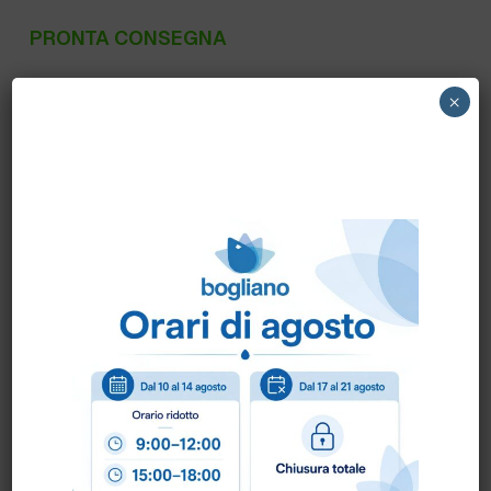
PRONTA CONSEGNA
P400PR P400R_PR GFL – SHAMPOO-
×
DOCCIA GINSENG PRIJA fl.380ml. – POMPA
SVITABILE, PET RICICLATO
Scheda Tecnica
Come ordinare?
Puoi ordinare chiamando al
0172 478161
oppure
scrivendo una mail a
info@bogliano.it
.
Per ogni informazione siamo a disposizione.