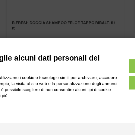
B.FRESH DOCCIA SHAMPOO FELCE TAPPO RIBALT. fl.1
lt
lie alcuni dati personali dei
utilizziamo i cookie e tecnologie simili per archiviare, accedere
l
Tel:
0172-478161
pio, la visita al sito web o la personalizzazione degli annunci.
ale 231 Alba-Bra
Fax: 0172-487399
, è possibile scegliere di non consentire alcuni tipi di cookie.
Martino 44, 12060
 più.
 CN
info@bogliano.it