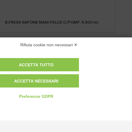
B.FRESH SAPONE MANI FELCE C/POMP. fl.500 ml.
Rifiuta cookie non necessari ✕
ACCETTA TUTTO
Privacy Policy
ACCETTA NECESSARI
Cookie Policy
Modifica preferenze cookie
Preferenze GDPR
P.IVA 00959440041