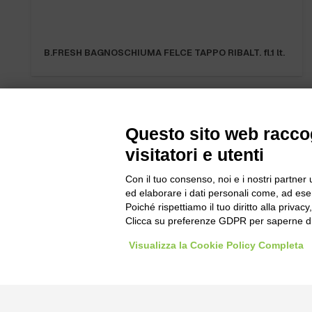
B.FRESH BAGNOSCHIUMA FELCE TAPPO RIBALT. fl.1 lt.
Questo sito web raccog
visitatori e utenti
Con il tuo consenso, noi e i nostri partner 
Bogliano Sr
ed elaborare i dati personali come, ad esem
Strada Stat
Poiché rispettiamo il tuo diritto alla privacy
Borgo San 
Clicca su preferenze GDPR per saperne di
Pocapaglia
Visualizza la Cookie Policy Completa