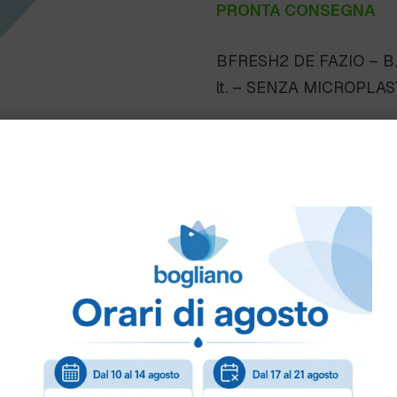
PRONTA CONSEGNA
BFRESH2 DE FAZIO – B
lt. – SENZA MICROPLA
Come ordinare
Puoi ordinare chiamando 
info@bogliano.it
.
Per ogni informazione sia