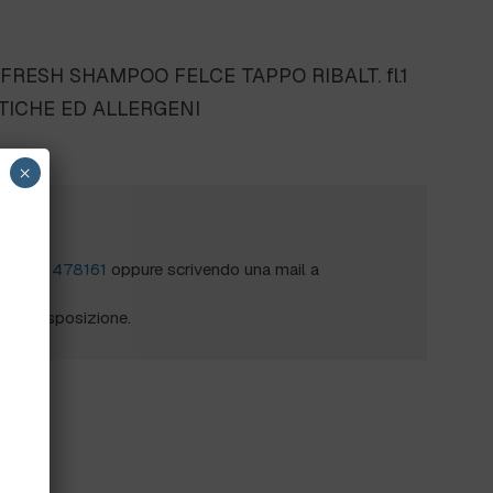
.FRESH SHAMPOO FELCE TAPPO RIBALT. fl.1
STICHE ED ALLERGENI
×
?
al
0172 478161
oppure scrivendo una mail a
mo a disposizione.