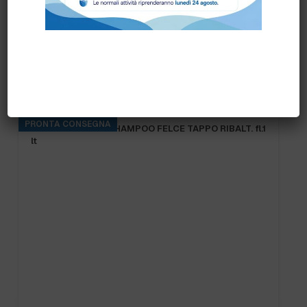
Prodotti correlati
PRONTA CONSEGNA
B.FRESH DOCCIA SHAMPOO FELCE TAPPO RIBALT. fl.1
lt