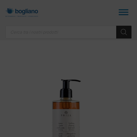
Products
search