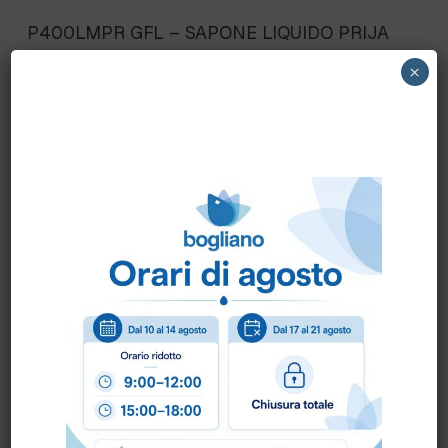
P400LMPR GFL – SAPONE LIQUIDO PRIJA
fl.380ml. – POMPA SVITABILE, PET
×
RICICLATO
Scheda Tecnica
Come ordinare?
Puoi ordinare chiamando al
0172 478161
oppure
scrivendo una mail a
info@bogliano.it
.
Per ogni informazione siamo a disposizione.