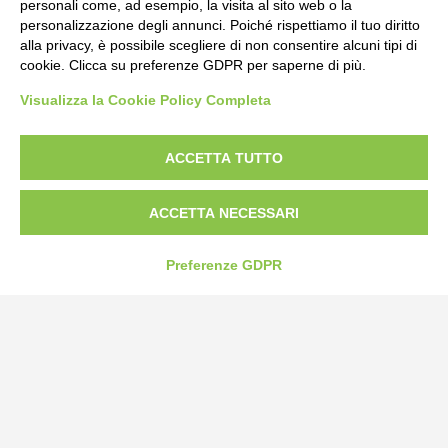
personali come, ad esempio, la visita al sito web o la
personalizzazione degli annunci. Poiché rispettiamo il tuo diritto
alla privacy, è possibile scegliere di non consentire alcuni tipi di
cookie. Clicca su preferenze GDPR per saperne di più.
Bogliano Srl
Visualizza la Cookie Policy Completa
Strada Statale 231 Alba-Bra
Borgo San Martino 44, 12060 Pocapaglia CN
ACCETTA TUTTO
Tel:
0172-478161
Fax: 0172-487399
ACCETTA NECESSARI
info@bogliano.it
Preferenze GDPR
Privacy Policy
Cookie Policy
Modifica preferenze cookie
P.IVA 00959440041