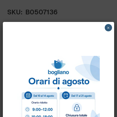
SKU:
B0507136
PRONTA CONSEGNA
×
BFRESH1 DE FAZIO – B.FRESH
BAGNOSCHIUMA FELCE TAPPO RIBALT. fl.1
lt. – SENZA MICROPLASTICHE ED
ALLERGENI
Come ordinare?
Puoi ordinare chiamando al
0172 478161
oppure
scrivendo una mail a
info@bogliano.it
.
Per ogni informazione siamo a disposizione.