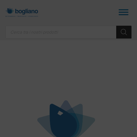
Products
search