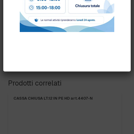
COLORE:
BLU
,
GENERICA
,
GRIGIO
,
ROSSO
Prodotti correlati
CASSA CHIUSA LT.12 IN PE HD art.4407-N