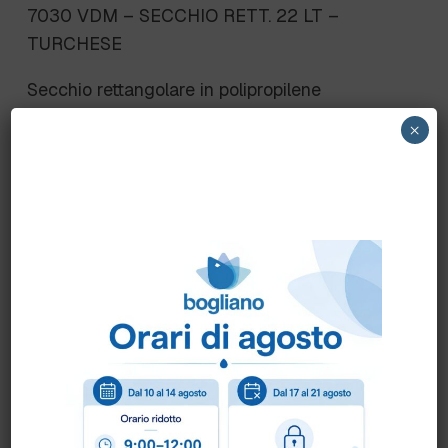
7030 VDM – SECCHIO RETT. 22 LT –
TURCHESE
Secchio rettangolare in polipropilene
copolimero da 22 lt. (conforme alle disposizioni
×
HACCP) con manico in plastica.
Colori standard: rosso / blu
Scheda Tecnica
Come ordinare?
Puoi ordinare chiamando al
0172 478161
oppure
scrivendo una mail a
info@bogliano.it
.
Per ogni informazione siamo a disposizione.