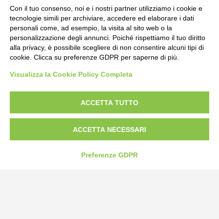
Con il tuo consenso, noi e i nostri partner utilizziamo i cookie e
tecnologie simili per archiviare, accedere ed elaborare i dati
personali come, ad esempio, la visita al sito web o la
personalizzazione degli annunci. Poiché rispettiamo il tuo diritto
alla privacy, è possibile scegliere di non consentire alcuni tipi di
cookie. Clicca su preferenze GDPR per saperne di più.
Visualizza la Cookie Policy Completa
Bogliano Srl
Strada Statale 231 Alba-Bra
Borgo San Martino 44, 12060 Pocapaglia CN
ACCETTA TUTTO
Tel:
0172-478161
ACCETTA NECESSARI
Fax: 0172-487399
info@bogliano.it
Preferenze GDPR
Privacy Policy
Cookie Policy
Modifica preferenze cookie