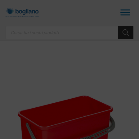
Products
search