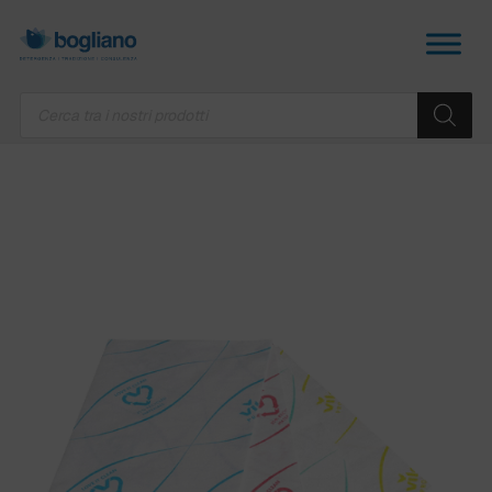
Products
search