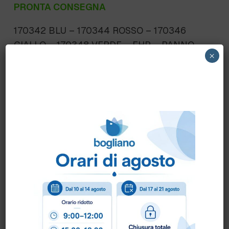
PRONTA CONSEGNA
170342 BLU – 170344 ROSSO – 170346
GIALLO – 170348 VERDE – FHP – PANNO
×
MICRONSOLO cm.30×40 cf.100 pz.
Scheda Tecnica
Come ordinare?
Puoi ordinare chiamando al
0172 478161
oppure
scrivendo una mail a
info@bogliano.it
.
Per ogni informazione siamo a disposizione.
COLORE:
BLU
,
GENERICA
,
GIALLO
,
ROSSO
,
VERDE