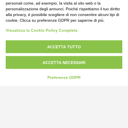
personali come, ad esempio, la visita al sito web o la
personalizzazione degli annunci. Poiché rispettiamo il tuo diritto
alla privacy, è possibile scegliere di non consentire alcuni tipi di
cookie. Clicca su preferenze GDPR per saperne di più.
Bogliano Srl
Visualizza la Cookie Policy Completa
Strada Statale 231 Alba-Bra
Borgo San Martino 44, 12060 Pocapaglia CN
ACCETTA TUTTO
Tel:
0172-478161
Fax: 0172-487399
ACCETTA NECESSARI
info@bogliano.it
Preferenze GDPR
Privacy Policy
Cookie Policy
Modifica preferenze cookie
P.IVA 00959440041