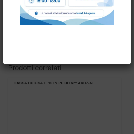
Prodotti correlati
CASSA CHIUSA LT.12 IN PE HD art.4407-N