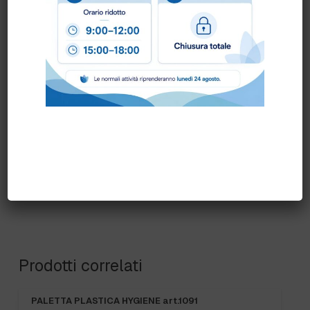
scrivendo una mail a
info@bogliano.it
.
Per ogni informazione siamo a disposizione.
COLORE:
BLU
,
GENERICA
,
GIALLO
,
ROSSO
,
VERDE
Prodotti correlati
PALETTA PLASTICA HYGIENE art.1091