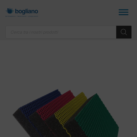
Products
search