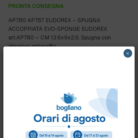
PRONTA CONSEGNA
AP780 AP767 EUDOREX – SPUGNA
ACCOPPIATA EVO-SPONGE EUDOREX
art.AP780 – CM 13.6x9x2.6, Spugna con
abrasivo antigraffio.
×
CONFORME HACCP, IDONEA AL CONTATTO
ALIMENTARE
doppio brevetto SFERATTIVA® &
RETEATTIVA®
Scheda Tecnica
Come ordinare?
Puoi ordinare chiamando al
0172 478161
oppure