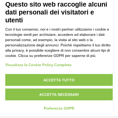
Questo sito web raccoglie alcuni
dati personali dei visitatori e
utenti
Con il tuo consenso, noi e i nostri partner utilizziamo i cookie e
tecnologie simili per archiviare, accedere ed elaborare i dati
personali come, ad esempio, la visita al sito web o la
personalizzazione degli annunci. Poiché rispettiamo il tuo diritto
alla privacy, è possibile scegliere di non consentire alcuni tipi di
cookie. Clicca su preferenze GDPR per saperne di più.
Visualizza la Cookie Policy Completa
Bogliano Srl
Strada Statale 231 Alba-Bra
ACCETTA TUTTO
Borgo San Martino 44, 12060 Pocapaglia CN
Tel:
0172-478161
ACCETTA NECESSARI
Fax: 0172-487399
Preferenze GDPR
info@bogliano.it