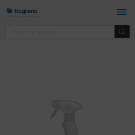
Products
search