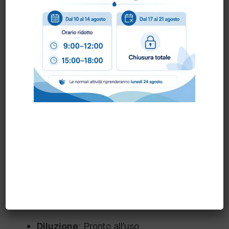
Versatilità
: Utilizzabile in qualsiasi
ambiente per deodorare tappeti,
pattumiere e angoli della stanza.
Consigli d’uso
Ruotare l'erogatore su ON.
Premere l'erogatore fino in fondo per 2/3
volte, nebulizzando piccole quantità
negli angoli, tappeti, pattumiere o dove
sono presenti odori sgradevoli.
Per una maggiore intensità, aumentare il
numero di spruzzate.
Diluzione
: Pronto all'uso.