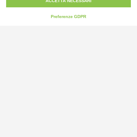
ACCETTA NECESSARI
Preferenze GDPR
Bogliano Srl
Strada Statale 231 Alba-Bra
Borgo San Martino 44, 12060 Pocapaglia CN
Tel:
0172-478161
Fax: 0172-487399
info@bogliano.it
Privacy Policy