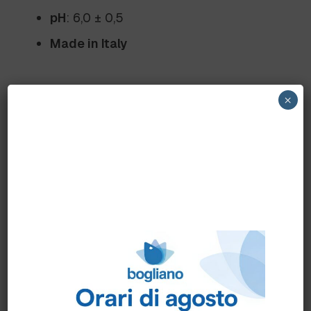
pH
: 6,0 ± 0,5
Made in Italy
Benefici
×
Alta concentrazione
: Profumazione
intensa e a lento rilascio per un effetto
prolungato.
Eliminazione degli odori
: Neutralizza
efficacemente odori di fumo, cucina e
bagno.
Fragranza unica
: Bouquet floreale
primaverile arricchito da oli essenziali di
chiodi di garofano.