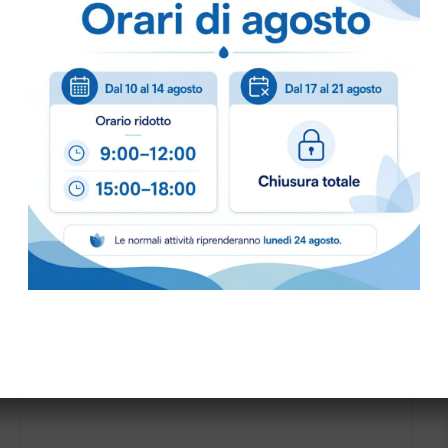
Puoi ordinare chiamando 
info@bogliano.it
.
Per ogni informazione sia
COLORE:
BLU
,
GENERIC
lt. PP GRIGIO MEDIAL
PATTUMIERA PEDALE INOX MU
MEDIAL