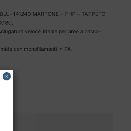
7 BLU- 141240 MARRONE – FHP – TAPPETO
X180;
ciugatura veloce, ideale per aree a basso-
mide con monofilamenti in PA.
.
×
?