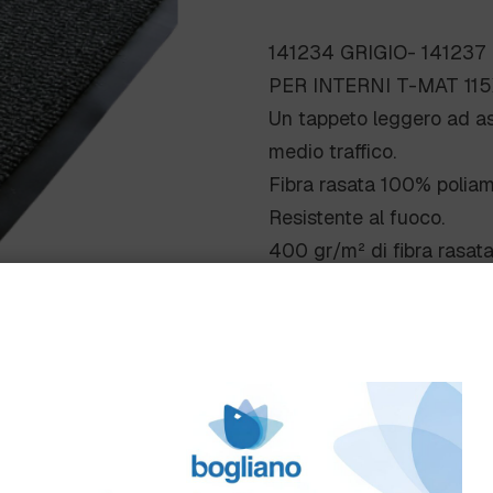
141234 GRIGIO- 14123
PER INTERNI T-MAT 115
Un tappeto leggero ad as
medio traffico.
Fibra rasata 100% poliam
Resistente al fuoco.
400 gr/m² di fibra rasata
Scheda Tecnica
Come ordinare