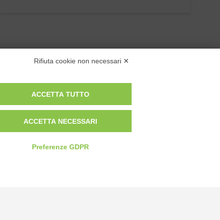
Rifiuta cookie non necessari ✕
ACCETTA TUTTO
Privacy Policy
ACCETTA NECESSARI
Cookie Policy
Modifica preferenze cookie
Preferenze GDPR
P.IVA 00959440041