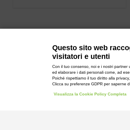
Questo sito web raccog
visitatori e utenti
Bogliano Sr
Con il tuo consenso, noi e i nostri partner 
Strada Stat
ed elaborare i dati personali come, ad esem
Poiché rispettiamo il tuo diritto alla privacy
Borgo San 
Clicca su preferenze GDPR per saperne di
Pocapaglia
Visualizza la Cookie Policy Completa