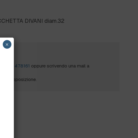
CCHETTA DIVANI diam.32
×
?
al
0172 478161
oppure scrivendo una mail a
mo a disposizione.