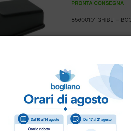
PRONTA CONSEGNA
85600101 GHIBLI – BO
Come ordinare
Puoi ordinare chiamando 
info@bogliano.it
.
Per ogni informazione sia