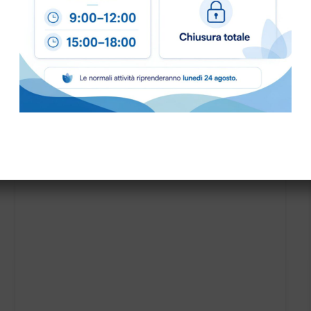
DISCO TRASCINATORE IPC PER CT70 art.SPPV01228