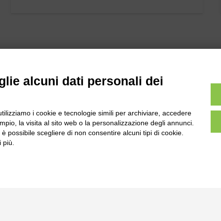
lie alcuni dati personali dei
l
utilizziamo i cookie e tecnologie simili per archiviare, accedere
Tel:
0172-478161
ale 231 Alba-Bra
pio, la visita al sito web o la personalizzazione degli annunci.
Fax: 0172-487399
, è possibile scegliere di non consentire alcuni tipi di cookie.
Martino 44, 12060
 più.
 CN
info@bogliano.it